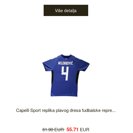
Više detalja
Capelli Sport replika plavog dresa fudbalske repre...
55.71
61.90 EUR
EUR