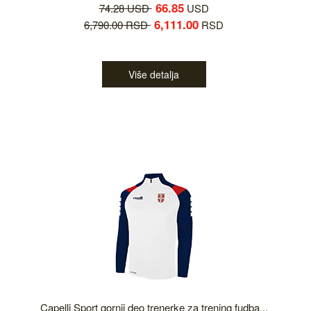
66.85
74.28 USD
USD
6,111.00
6,790.00 RSD
RSD
Više detalja
Capelli Sport gornji deo trenerke za trening fudba...