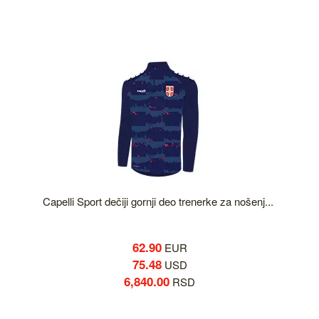
Capelli Sport dečiji gornji deo trenerke za nošenj...
62.90
EUR
75.48
USD
6,840.00
RSD