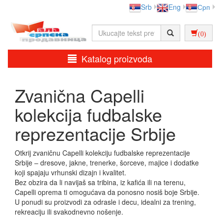
Srb
Eng
Срп
(0)
Katalog proizvoda
Zvanična Capelli
kolekcija fudbalske
reprezentacije Srbije
Otkrij zvaničnu Capelli kolekciju fudbalske reprezentacije
Srbije – dresove, jakne, trenerke, šorceve, majice i dodatke
koji spajaju vrhunski dizajn i kvalitet.
Bez obzira da li navijaš sa tribina, iz kafića ili na terenu,
Capelli oprema ti omogućava da ponosno nosiš boje Srbije.
U ponudi su proizvodi za odrasle i decu, idealni za trening,
rekreaciju ili svakodnevno nošenje.