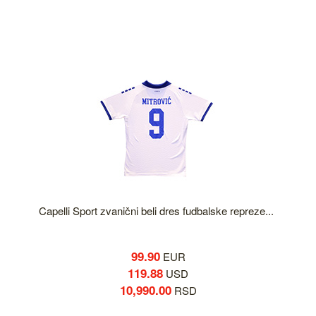
Capelli Sport zvanični beli dres fudbalske repreze...
99.90
EUR
119.88
USD
10,990.00
RSD