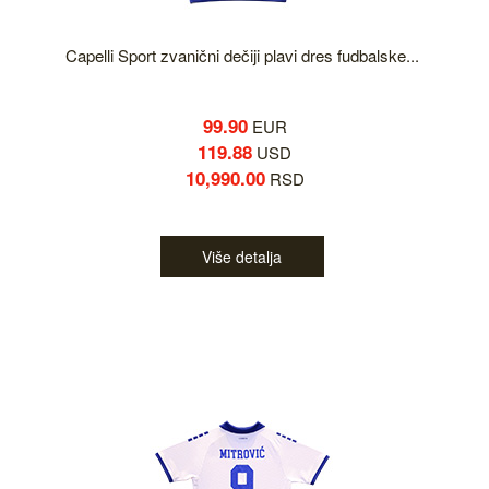
Capelli Sport zvanični dečiji plavi dres fudbalske...
99.90
EUR
119.88
USD
10,990.00
RSD
Više detalja