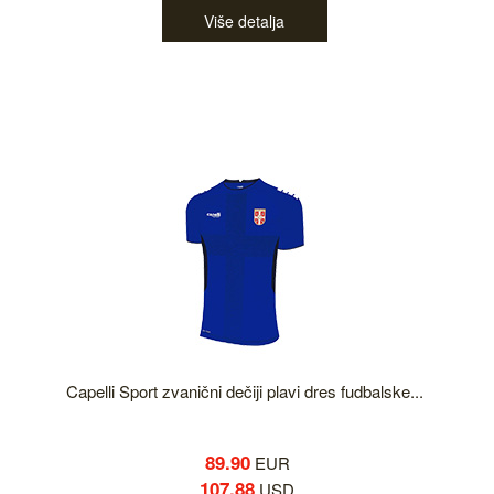
Više detalja
Capelli Sport zvanični dečiji plavi dres fudbalske...
89.90
EUR
107.88
USD