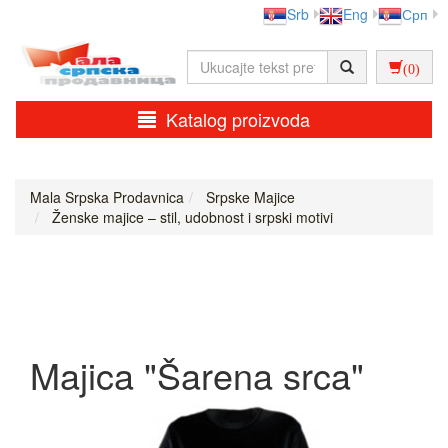
Srb
Eng
Срп
(0)
Katalog proizvoda
Mala Srpska Prodavnica
Srpske Majice
Ženske majice – stil, udobnost i srpski motivi
Majica "Šarena srca"