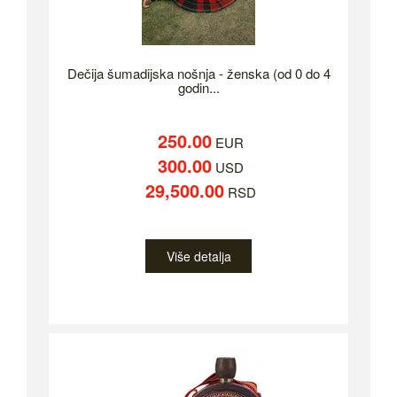
Dečija šumadijska nošnja - ženska (od 0 do 4
godin...
250.00
EUR
300.00
USD
29,500.00
RSD
Više detalja