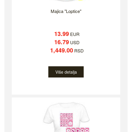
Majica "Loptice"
13.99
EUR
16.79
USD
1,449.00
RSD
Više detalja