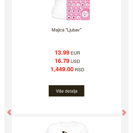
Majica "Ljubav"
13.99
EUR
16.79
USD
1,449.00
RSD
Više detalja
Previous
Ne