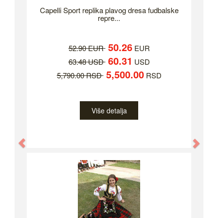
Capelli Sport replika plavog dresa fudbalske
repre...
50.26
52.90 EUR
EUR
60.31
63.48 USD
USD
5,500.00
5,790.00 RSD
RSD
Više detalja
Previous
Nex