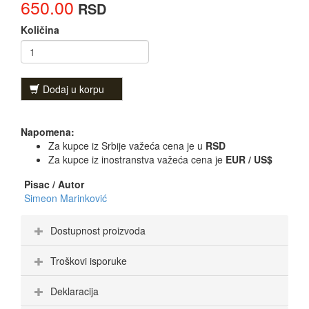
650.00
RSD
Količina
Dodaj u korpu
Napomena:
Za kupce iz Srbije važeća cena je u
RSD
Za kupce iz inostranstva važeća cena je
EUR / US$
Pisac / Autor
Simeon Marinković
Dostupnost proizvoda
Troškovi isporuke
Deklaracija