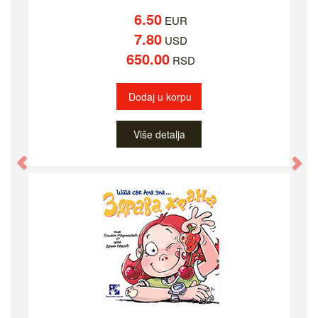
6.50
EUR
7.80
USD
650.00
RSD
Dodaj u korpu
Više detalja
Previous
Ne