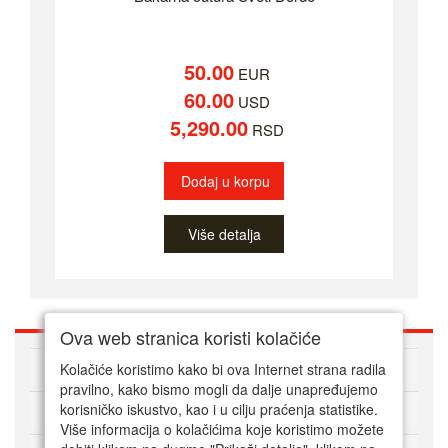
50.00
EUR
60.00
USD
5,290.00
RSD
Dodaj u korpu
Više detalja
Ova web stranica koristi kolačiće
O nama
Kolačiće koristimo kako bi ova Internet strana radila
pravilno, kako bismo mogli da dalje unapređujemo
korisničko iskustvo, kao i u cilju praćenja statistike.
Kako kupovati online
Više informacija o kolačićima koje koristimo možete