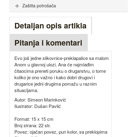
Zaštita potrošača
Detaljan opis artikla
Pitanja i komentari
Evo još jedne slikovnice-preklapalice sa malom
Anom u glavnoj ulozi. Ana će najmlađim
čitaocima preneti poruku o drugarstvu, o tome
koliko je ono važno i kako dobri drugovi i
drugarice jedni drugima pomažu u raznim
situacijama.
Autor: Simeon Marinković
Ilustrator: Dušan Pavlić
Format: 15 x 15 cm
Broj strana: 22 str.
Povez: ojačan povez, pun kolor, sa preklopima