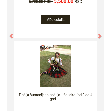
5,500.00
5,790.00 RSD
RSD
Više detalja
Previous
Nex
Dečija šumadijska nošnja - ženska (od 0 do 4
godin...