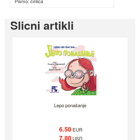
Pismo: ćirilica
Slicni artikli
Lepo ponašanje
6.50
EUR
7.80
USD