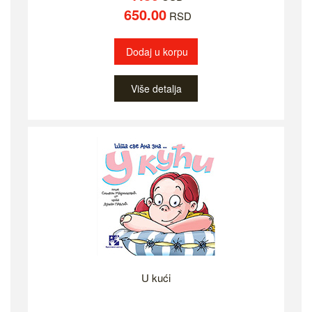
650.00
RSD
Dodaj u korpu
Više detalja
U kući