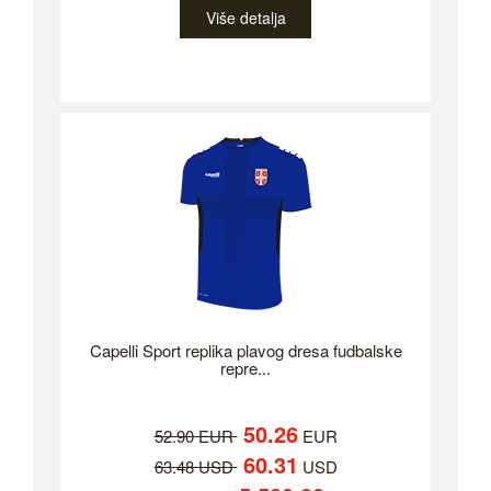
Više detalja
Capelli Sport replika plavog dresa fudbalske
repre...
50.26
52.90 EUR
EUR
60.31
63.48 USD
USD