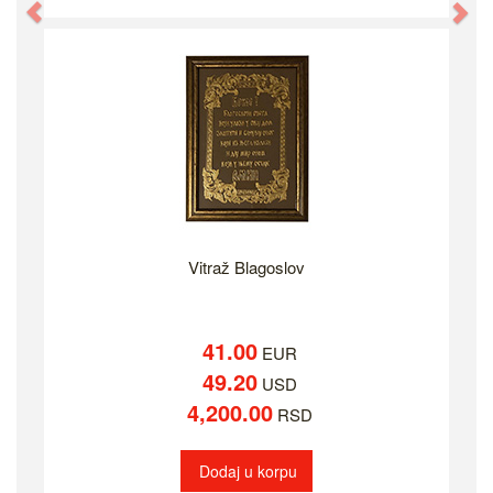
Previous
Ne
Vitraž Blagoslov
41.00
EUR
49.20
USD
4,200.00
RSD
Dodaj u korpu