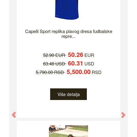
Capelli Sport replika plavog dresa fudbalske
repre...
50.26
52.90 EUR
EUR
60.31
63.48 USD
USD
5,500.00
5,790.00 RSD
RSD
Više detalja
Previous
Nex