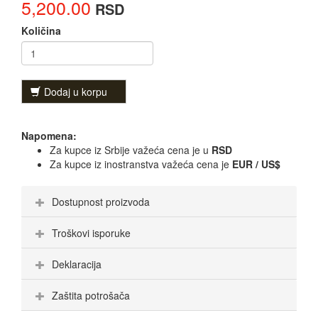
5,200.00
RSD
Količina
Dodaj u korpu
Napomena:
Za kupce iz Srbije važeća cena je u
RSD
Za kupce iz inostranstva važeća cena je
EUR / US$
Dostupnost proizvoda
Troškovi isporuke
Deklaracija
Zaštita potrošača