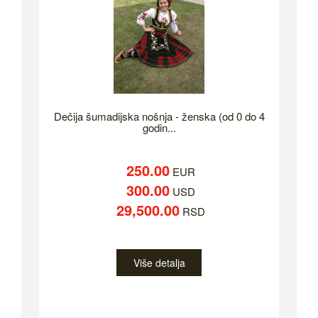
Dečija šumadijska nošnja - ženska (od 0 do 4
godin...
250.00
EUR
300.00
USD
29,500.00
RSD
Više detalja