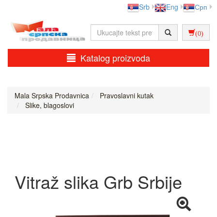
Srb
Eng
Срп
(0)
Katalog proizvoda
Mala Srpska Prodavnica
Pravoslavni kutak
Slike, blagoslovi
Vitraž slika Grb Srbije