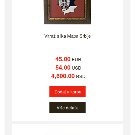
Vitraž slika Mapa Srbije
45.00
EUR
54.00
USD
4,600.00
RSD
Dodaj u korpu
Više detalja