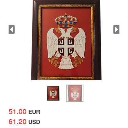
51.00
EUR
61.20
USD