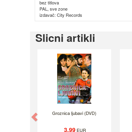
bez titlova
PAL, sve zone
izdavač: City Records
Slicni artikli
Groznica ljubavi (DVD)
Previous
3.99
EUR