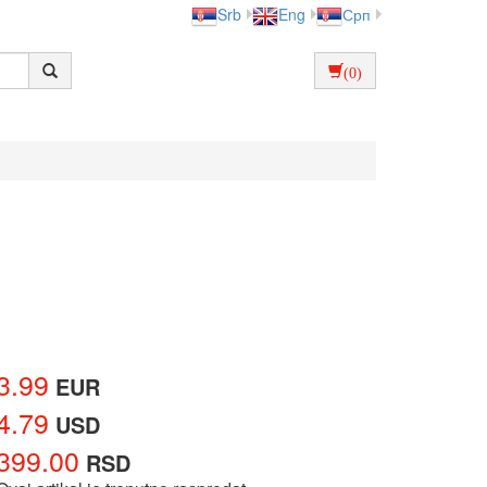
Srb
Eng
Срп
(0)
3.99
EUR
4.79
USD
399.00
RSD