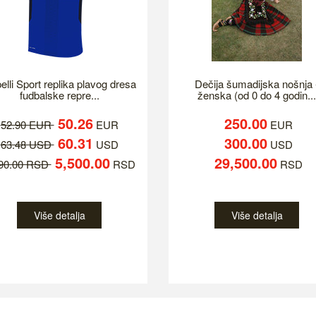
elli Sport replika plavog dresa
Dečija šumadijska nošnja 
fudbalske repre...
ženska (od 0 do 4 godin...
50.26
250.00
52.90 EUR
EUR
EUR
60.31
300.00
63.48 USD
USD
USD
5,500.00
29,500.00
790.00 RSD
RSD
RSD
Više detalja
Više detalja