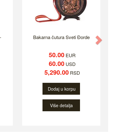
-
Bakarna čutura Sveti Đorde
Next
50.00
EUR
60.00
USD
5,290.00
RSD
Dodaj u korpu
Više detalja