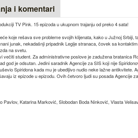
anja i komentari
odukciji TV Pink. 15 epizoda u ukupnom trajanju od preko 4 sata!
će koje rešava sve probleme svojih klijenata, kako u Južnoj Srbiji, ta
nani junak, nekadašnji pripadnik Legije stranaca, čovek sa kontakti
gazda na svetu.
vi večiti student. Za administrativne poslove je zadužena bratanica Ro
kad god je odsutan. Jedini saradnik Agencije za SIS koji nije Spiridonov
uševio Spiridona kada mu je ubedljivo nudio neke lažne antikvitete. A
 rešavaju iz epizode u epizodu. Ovih četvoro ljudi su posada Agencije za
ko Pavlov, Katarina Marković, Slobodan Boda Ninković, Vlasta Velisavl