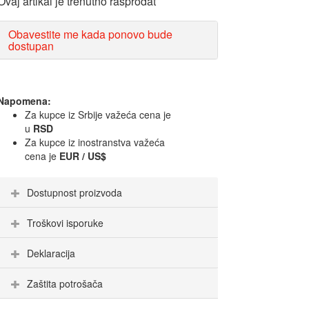
Ovaj artikal je trenutno rasprodat
Obavestite me kada ponovo bude
dostupan
Napomena:
Za kupce iz Srbije važeća cena je
u
RSD
Za kupce iz inostranstva važeća
cena je
EUR / US$
Dostupnost proizvoda
Troškovi isporuke
Deklaracija
Zaštita potrošača