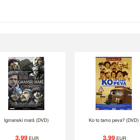
Igmanski marš (DVD)
Ko to tamo peva? (DVD)
3.99
3.99
EUR
EUR