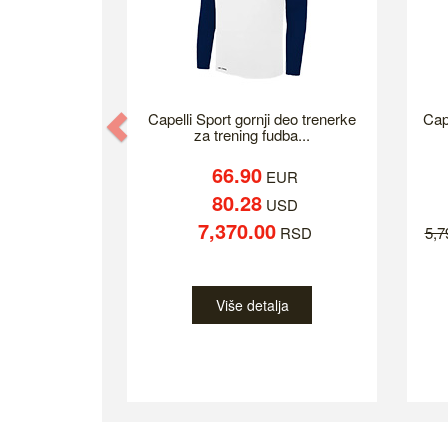
Previous
Capelli Sport gornji deo trenerke
Cap
za trening fudba...
66.90
EUR
80.28
USD
7,370.00
RSD
5,
Više detalja