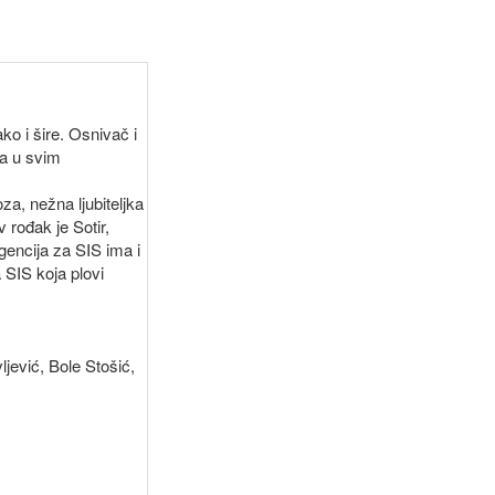
ko i šire. Osnivač i
ma u svim
za, nežna ljubiteljka
 rođak je Sotir,
gencija za SIS ima i
 SIS koja plovi
jević, Bole Stošić,