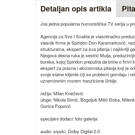
Detaljan opis artikla
Pit
Jos jedna popularna humoristička TV serija u pr
Agencija za Sve I Svašta je vlasotinačko preduze
vlasnik firme je Spiridon Don Karamarković, nez
strukturama, ekspert za sva pitanja i najškrtiji 
Njegova desna ruka je sestrić Mulja, preduzimlji
bureka, kojoj Spiridon prepušta da brine o firmi 
ekspert za pravna i ekonomska pitanja koji je od
svoje stalne klijente čiji se problemi gomilaju i
uznemirenim morem tranzicione Srbije.
režija: Milan Knežević
uloge: Nikola Simić, Bogoljub Mitić Đoša, Milen
Gorica Popović
specijalni dodaci: foto galerija
audio: srpski, Dolby Digital 2.0