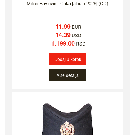
Milica Pavlović - Caka [album 2026] (CD)
11.99
EUR
14.39
USD
1,199.00
RSD
Dodaj u korpu
Više detalja