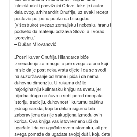
intelektualci i podvižnici Crkve, tako je i autor
dela ovog, arhimandrit Onufrije, uz svaki recept
postavio po jednu pouku da bi sugubo
(višestruko) svezao zemaljsku i nebesku hranu i
podsetio da materiju održava Slovo, a Tvorac
tvorevinu.“
– Dušan Milovanović
„Posni kuvar Onufrija Hilandarca biće
iznenađenje za mnoge, a pre svega za one koji
misle da je post neka vrsta dijete i da se svodi
na suzdržavanje od hrane i pića i da nema
duhovnu dimenziju. U rukama držite
najoriginalniju kulinarsku knjigu na svetu, jer
nijedna druga ne čuva u sebi pored recepata
istoriju, tradiciju, duhovnost i kulturnu baštinu
jednog naroda, koja bi delom sigurno bila
zaboravljena da nije sakupljena između ovih
korica. Ova knjiga vas istovremeno uči da
ugađate i da ne ugađate svom stomaku, ali pre
svega pomaže da ugađate svojoj duši, koju ćete