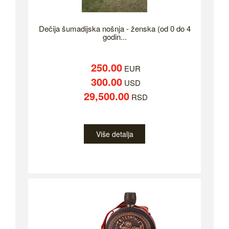
Dečija šumadijska nošnja - ženska (od 0 do 4
godin...
250.00
EUR
300.00
USD
29,500.00
RSD
Više detalja