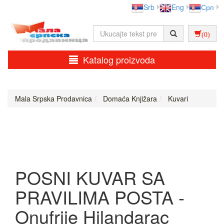
Srb
Eng
Срп
(0)
Katalog proizvoda
Mala Srpska Prodavnica
Domaća Knjižara
Kuvari
POSNI KUVAR SA
PRAVILIMA POSTA -
Onufrije Hilandarac