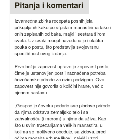
Pitanja i komentari
Izvanredna zbirka recepata posnih jela
prikupljanih kako po srpskim manastirima tako i
onih zapisanih od baka, majki i sestara širom
sveta. Uz svaki recept navedena je i otačka
pouka o postu, što predstavlja svojevrsnu
specifičnost ovog izdanja.
Prva božja zapovest upravo je zapovest posta,
čime je ustanovljen post i naznačena potreba
čovečanske prirode za ovim podvigom. Ova
zapovest nije govorila o količini hrane, već o
njenom sastavu.
„Gospod je čoveku podario sve plodove prirode
da njima održava zemaljsko telo i sa
zahvalnošću (i merom) u njima da uživa. Kao
što u svim trpezarijama velikih manastira, u
kojima se molitveno obeduje, sa zidova, pred
očima monaha vrhune likovi, najviši uzori,