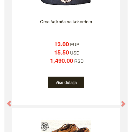
Crna šajkača sa kokardom
13.00
EUR
15.50
USD
1,490.00
RSD
Više detalja
Previous
Ne