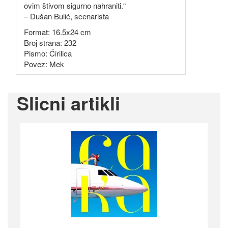
ovim štivom sigurno nahraniti.“
– Dušan Bulić, scenarista
Format: 16.5x24 cm
Broj strana: 232
Pismo: Ćirilica
Povez: Mek
Slicni artikli