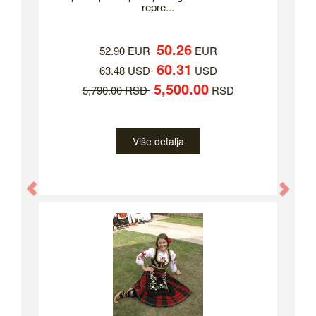
repre...
50.26
52.90 EUR
EUR
60.31
63.48 USD
USD
5,500.00
5,790.00 RSD
RSD
Više detalja
Previous
Nex