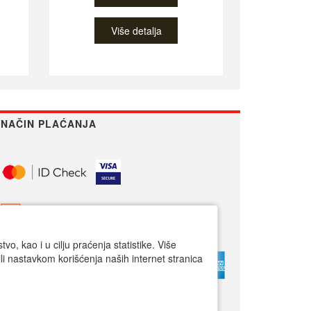
Više detalja
NAČIN PLAĆANJA
o, kao i u cilju praćenja statistike. Više
li nastavkom korišćenja naših internet stranica