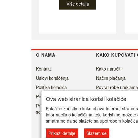
Više detalja
O NAMA
KAKO KUPOVATI 
Kontakt
Kako naručiti
Uslovi korišćenja
Načini plaćanja
Politika kolačića
Povrat robe i reklama
Politika privatnosti
Isporuka
Ova web stranica koristi kolačiće
Prisoner's Dilemma -
Kolačiće koristimo kako bi ova Internet strana r
social game
informacija o kolačićima koje koristimo možete 
smatramo da se slažete sa upotrebom kolačića
Prikaži detalje
Slažem se