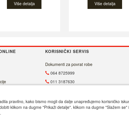
Više detalja
Više detalja
ONLINE
KORISNIČKI SERVIS
Dokumenti za povrat robe
064 8725999
cije
011 3187630
011 4029654
info@malasrpskaprodavnica.com
adila pravilno, kako bismo mogli da dalje unapređujemo korisničko iskustv
dobiti klikom na dugme "Prikaži detalje". klikom na dugme "Slažem se" i
Radno vreme
.
Call centar pon-petak 9.00-17.00
© Mala srpska prodavnica 2025. Powered by Mala SRB Prodavnica doo, ESIR 618/1.0.1