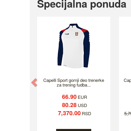
Specijalna ponuda
Previous
Capelli Sport gornji deo trenerke
Cap
za trening fudba...
66.90
EUR
80.28
USD
7,370.00
RSD
5,