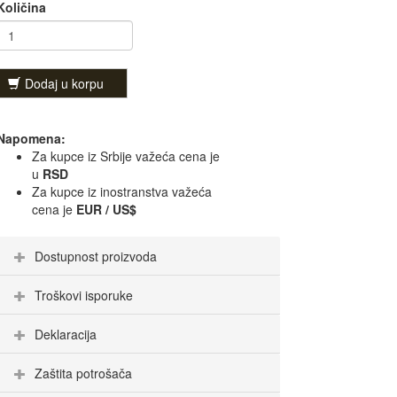
Količina
Dodaj u korpu
Napomena:
Za kupce iz Srbije važeća cena je
u
RSD
Za kupce iz inostranstva važeća
cena je
EUR / US$
Dostupnost proizvoda
Troškovi isporuke
Deklaracija
Zaštita potrošača