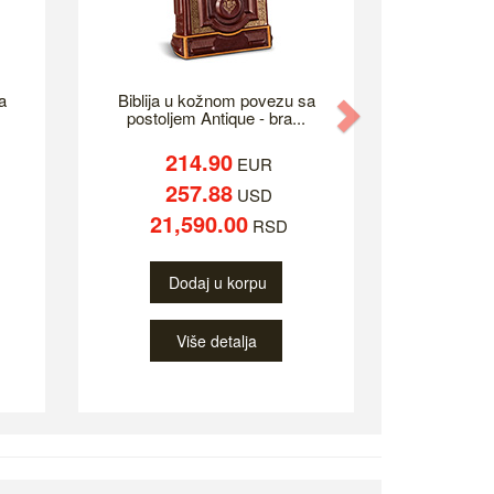
a
Biblija u kožnom povezu sa
Next
postoljem Antique - bra...
214.90
EUR
257.88
USD
21,590.00
RSD
Dodaj u korpu
Više detalja