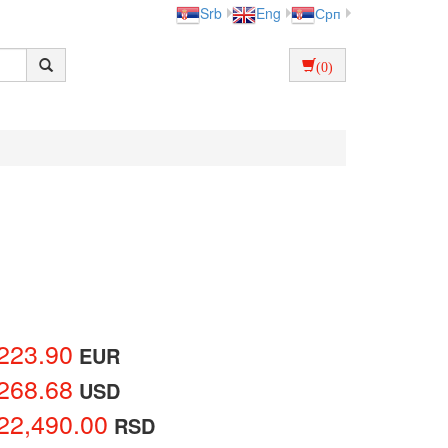
Srb
Eng
Срп
(0)
223.90
EUR
268.68
USD
22,490.00
RSD