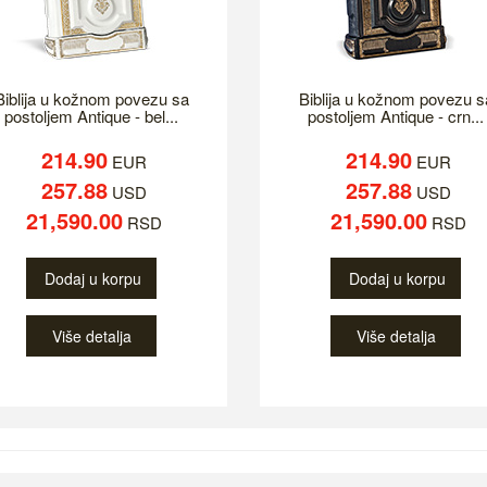
Biblija u kožnom povezu sa
Biblija u kožnom povezu s
postoljem Antique - bel...
postoljem Antique - crn...
214.90
214.90
EUR
EUR
257.88
257.88
USD
USD
21,590.00
21,590.00
RSD
RSD
Dodaj u korpu
Dodaj u korpu
Više detalja
Više detalja