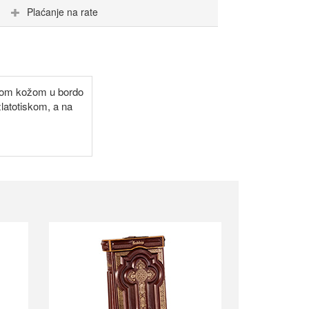
Plaćanje na rate
eđom kožom u bordo
latotiskom, a na