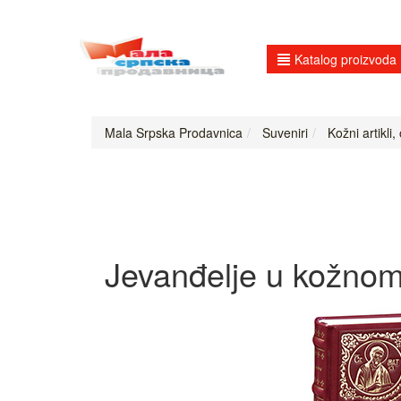
Katalog proizvoda
Mala Srpska Prodavnica
Suveniri
Kožni artikli,
Jevanđelje u kožno