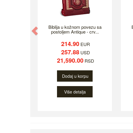
Biblija u kožnom povezu sa
Previous
postoljem Antique - crv...
214.90
EUR
257.88
USD
21,590.00
RSD
Dodaj u korpu
Više detalja