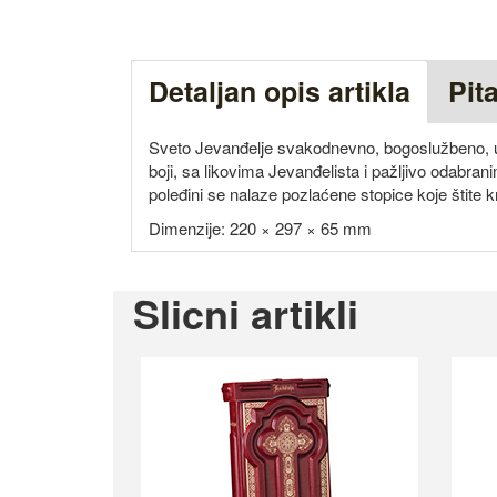
Detaljan opis artikla
Pit
Sveto Jevanđelje svakodnevno, bogoslužbeno, u
boji, sa likovima Jevanđelista i pažljivo odabr
poleđini se nalaze pozlaćene stopice koje štite k
Dimenzije: 220 × 297 × 65 mm
Slicni artikli