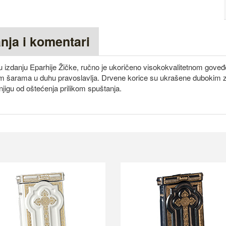
anja i komentari
 izdanju Eparhije Žičke, ručno je ukoričeno visokokvalitetnom gov
anim šarama u duhu pravoslavlja. Drvene korice su ukrašene dubokim z
njigu od oštećenja prilikom spuštanja.