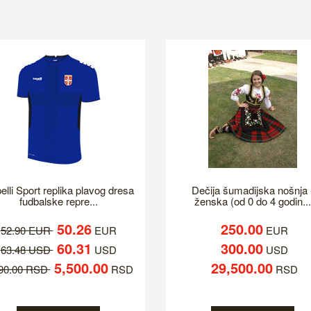
elli Sport replika plavog dresa
Dečija šumadijska nošnja 
fudbalske repre...
ženska (od 0 do 4 godin...
50.26
250.00
52.90 EUR
EUR
EUR
60.31
300.00
63.48 USD
USD
USD
5,500.00
29,500.00
790.00 RSD
RSD
RSD