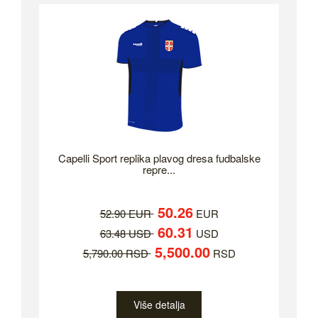
Capelli Sport replika plavog dresa fudbalske
repre...
50.26
52.90 EUR
EUR
60.31
63.48 USD
USD
5,500.00
5,790.00 RSD
RSD
Više detalja