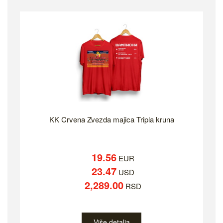
KK Crvena Zvezda majica Tripla kruna
19.56
EUR
23.47
USD
2,289.00
RSD
Više detalja