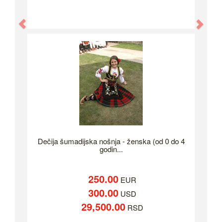
Previous
Nex
Dečija šumadijska nošnja - ženska (od 0 do 4
godin...
250.00
EUR
300.00
USD
29,500.00
RSD