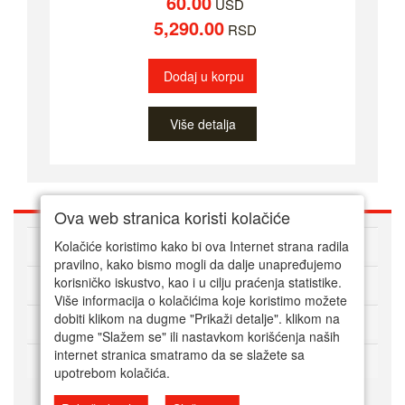
60.00
USD
5,290.00
RSD
Dodaj u korpu
Više detalja
Ova web stranica koristi kolačiće
O nama
Kolačiće koristimo kako bi ova Internet strana radila
pravilno, kako bismo mogli da dalje unapređujemo
korisničko iskustvo, kao i u cilju praćenja statistike.
Kako kupovati online
Više informacija o kolačićima koje koristimo možete
dobiti klikom na dugme "Prikaži detalje". klikom na
Korisnički servis
dugme "Slažem se" ili nastavkom korišćenja naših
internet stranica smatramo da se slažete sa
Način plaćanja
upotrebom kolačića.