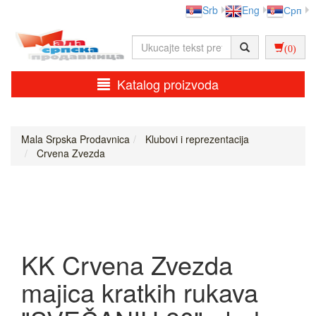
Srb
Eng
Срп
(0)
Katalog proizvoda
Mala Srpska Prodavnica
Klubovi i reprezentacija
Crvena Zvezda
KK Crvena Zvezda
majica kratkih rukava