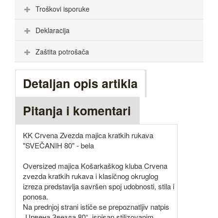
Troškovi isporuke
Deklaracija
Zaštita potrošača
Detaljan opis artikla
Pitanja i komentari
KK Crvena Zvezda majica kratkih rukava
"SVEČANIH 80" - bela
Oversized majica Košarkaškog kluba Crvena
zvezda kratkih rukava i klasičnog okruglog
izreza predstavlja savršen spoj udobnosti, stila i
ponosa.
Na prednjoj strani ističe se prepoznatljiv natpis
„Црвена Звезда 80“, ispisan stilizovanim