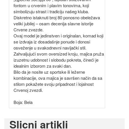
fontom u crvenim i plavim tonovima, koji
simbolizuju strast i tradiciju našeg kluba.
Diskretno istaknuti broj 80 ponosno obeležava
veliki jubilej – osam decenija slavne istorije
Crvene zvezde.
Ovaj model je jedinstven i originalan, komad koji
se izdvaja iz dosadašnje ponude i donosi
osveženje u svakodnevni navijački stil.
Zahvaljujući svom oversized kroju, majica pruža
izuzetnu udobnost i slobodu pokreta, čineći je
idealnim izborom za svaki dan.
Bilo da je nosite uz sportske ili ležerne
kombinacije, ova majica je savršen način da sa
stilom pokažete svoju pripadnost i lojalnost
Crvenoj zvezdi.
Boja: Bela
Slicni artikli