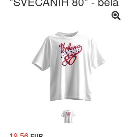
"SVEČANIH 80" - bela
19.56
EUR