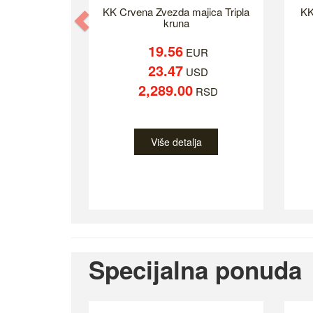
KK Crvena Zvezda majica Tripla
KK
Previous
kruna
19.56
EUR
23.47
USD
2,289.00
RSD
Više detalja
Specijalna ponuda