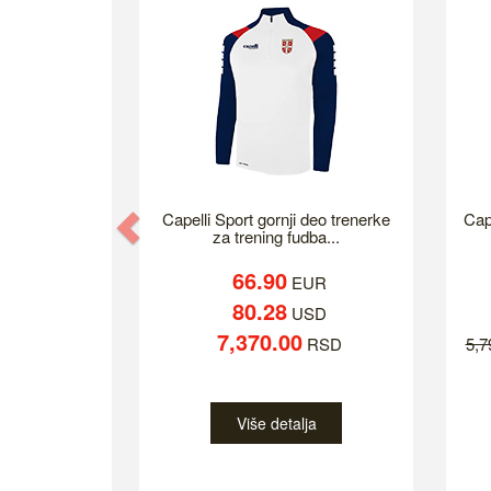
Previous
Capelli Sport gornji deo trenerke
Cap
za trening fudba...
66.90
EUR
80.28
USD
7,370.00
RSD
5,
Više detalja