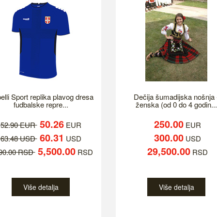
elli Sport replika plavog dresa
Dečija šumadijska nošnja 
fudbalske repre...
ženska (od 0 do 4 godin...
50.26
250.00
52.90 EUR
EUR
EUR
60.31
300.00
63.48 USD
USD
USD
5,500.00
29,500.00
790.00 RSD
RSD
RSD
Više detalja
Više detalja