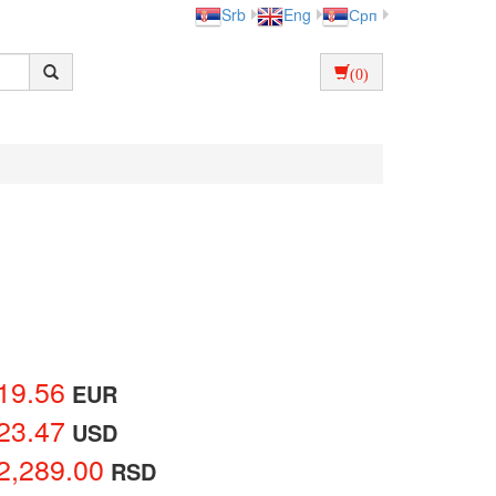
Srb
Eng
Срп
(0)
19.56
EUR
23.47
USD
2,289.00
RSD