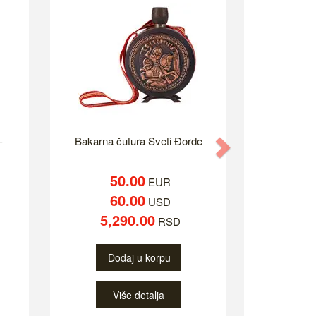
-
Bakarna čutura Sveti Đorde
Next
50.00
EUR
60.00
USD
5,290.00
RSD
Dodaj u korpu
Više detalja