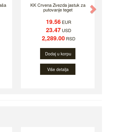
aša
KK Crvena Zvezda jastuk za
Next
putovanje teget
19.56
EUR
23.47
USD
2,289.00
RSD
Dodaj u korpu
Više detalja