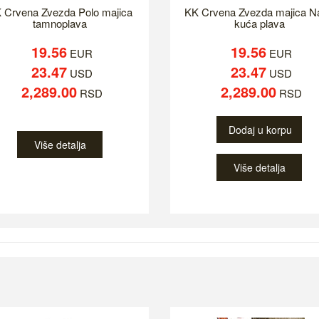
 Crvena Zvezda Polo majica
KK Crvena Zvezda majica N
tamnoplava
kuća plava
19.56
19.56
EUR
EUR
23.47
23.47
USD
USD
2,289.00
2,289.00
RSD
RSD
Dodaj u korpu
Više detalja
Više detalja