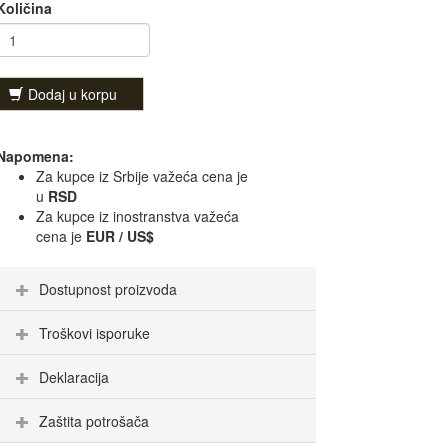
Količina
Dodaj u korpu
Napomena:
Za kupce iz Srbije važeća cena je
u
RSD
Za kupce iz inostranstva važeća
cena je
EUR / US$
Dostupnost proizvoda
Troškovi isporuke
Deklaracija
Zaštita potrošača