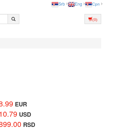
Srb
Eng
Срп
(0)
8.99
EUR
10.79
USD
899.00
RSD