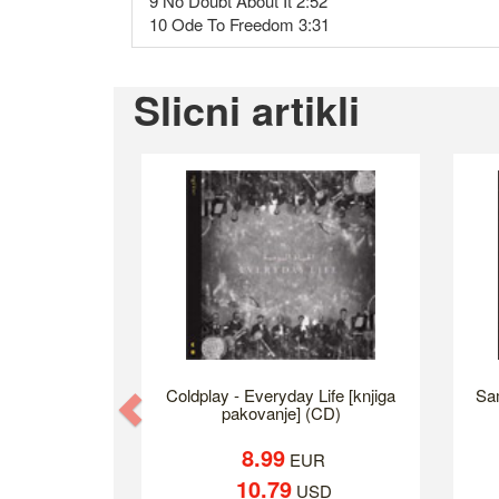
9 No Doubt About It 2:52
10 Ode To Freedom 3:31
Slicni artikli
Coldplay - Everyday Life [knjiga
Sa
Previous
pakovanje] (CD)
8.99
EUR
10.79
USD