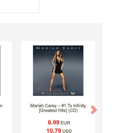
um
Mariah Carey – #1 To Infinity
Next
[Greatest Hits] (CD)
8.99
EUR
10.79
USD