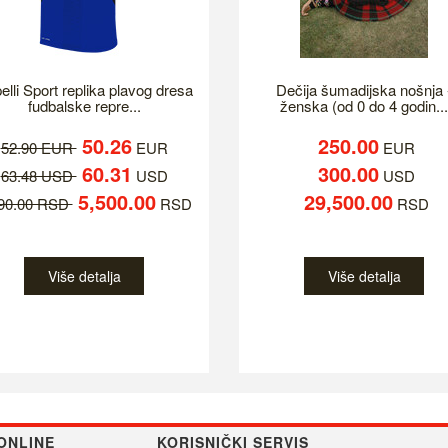
elli Sport replika plavog dresa
Dečija šumadijska nošnja 
fudbalske repre...
ženska (od 0 do 4 godin...
50.26
250.00
52.90 EUR
EUR
EUR
60.31
300.00
63.48 USD
USD
USD
5,500.00
29,500.00
790.00 RSD
RSD
RSD
Više detalja
Više detalja
ONLINE
KORISNIČKI SERVIS