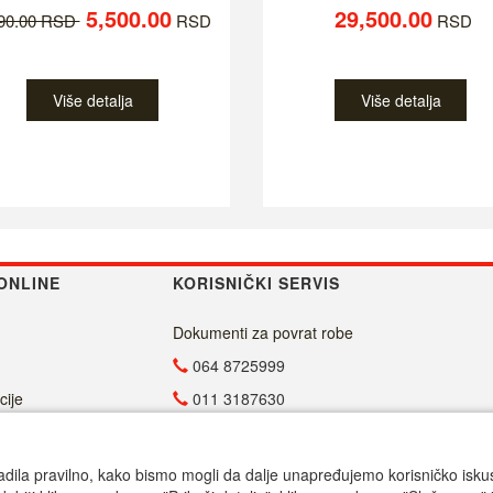
5,500.00
29,500.00
790.00 RSD
RSD
RSD
Više detalja
Više detalja
ONLINE
KORISNIČKI SERVIS
Dokumenti za povrat robe
064 8725999
cije
011 3187630
011 4029654
info@malasrpskaprodavnica.com
adila pravilno, kako bismo mogli da dalje unapređujemo korisničko iskustv