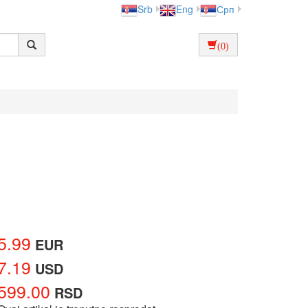
Srb
Eng
Срп
(0)
5.99
EUR
7.19
USD
599.00
RSD