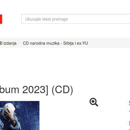
B izdanja
CD narodna muzika - Srbija i ex-YU
album 2023] (CD)