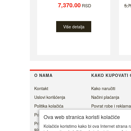
7,370.00
RSD
5,
Više detalja
O NAMA
KAKO KUPOVATI 
Kontakt
Kako naručiti
Uslovi korišćenja
Načini plaćanja
Politika kolačića
Povrat robe i reklama
Politika privatnosti
Isporuka
Ova web stranica koristi kolačiće
Prisoner's Dilemma -
Kolačiće koristimo kako bi ova Internet strana r
social game