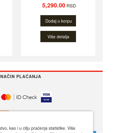
5,290.00
RSD
Dodaj u korpu
Više detalja
NAČIN PLAĆANJA
o, kao i u cilju praćenja statistike. Više