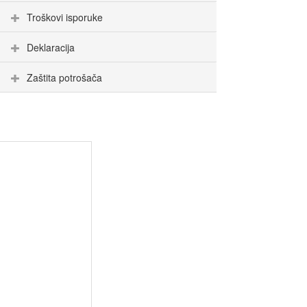
Troškovi isporuke
Deklaracija
Zaštita potrošača