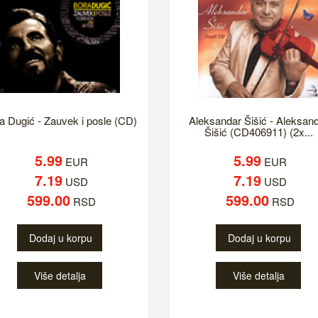
a Dugić - Zauvek i posle (CD)
Aleksandar Šišić - Aleksan
Šišić (CD406911) (2x...
5.99
5.99
EUR
EUR
7.19
7.19
USD
USD
599.00
599.00
RSD
RSD
Dodaj u korpu
Dodaj u korpu
Više detalja
Više detalja