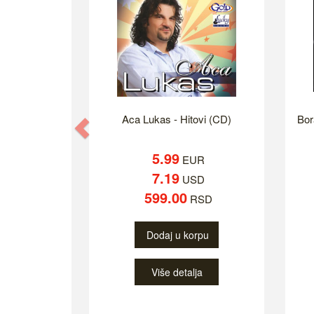
Aca Lukas - Hitovi (CD)
Bor
Previous
5.99
EUR
7.19
USD
599.00
RSD
Dodaj u korpu
Više detalja