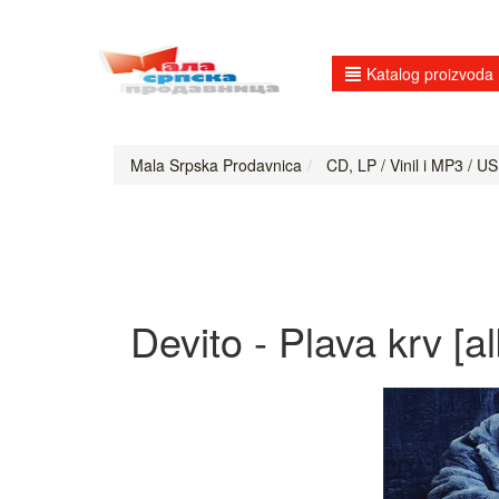
Katalog proizvoda
Mala Srpska Prodavnica
CD, LP / Vinil i MP3 / US
Devito - Plava krv [