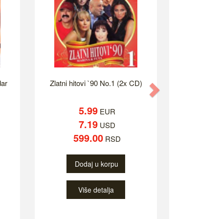
dar
Zlatni hitovi `90 No.1 (2x CD)
Next
5.99
EUR
7.19
USD
599.00
RSD
Dodaj u korpu
Više detalja