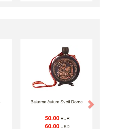
-
Bakarna čutura Sveti Đorde
Next
50.00
EUR
60.00
USD