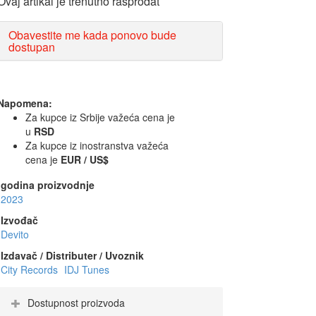
Ovaj artikal je trenutno rasprodat
Obavestite me kada ponovo bude
dostupan
Napomena:
Za kupce iz Srbije važeća cena je
u
RSD
Za kupce iz inostranstva važeća
cena je
EUR / US$
godina proizvodnje
2023
Izvođač
Devito
Izdavač / Distributer / Uvoznik
City Records
IDJ Tunes
Dostupnost proizvoda