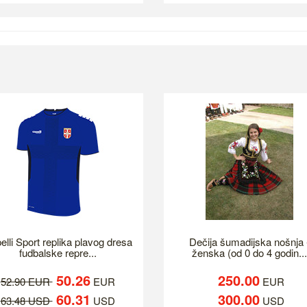
elli Sport replika plavog dresa
Dečija šumadijska nošnja 
fudbalske repre...
ženska (od 0 do 4 godin...
50.26
250.00
52.90 EUR
EUR
EUR
60.31
300.00
63.48 USD
USD
USD