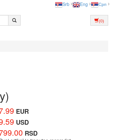
Srb
Eng
Срп
(0)
y)
7.99
EUR
9.59
USD
799.00
RSD