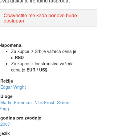
Ovaj artikal je trenutno rasprodat
Obavestite me kada ponovo bude
dostupan
Napomena:
Za kupce iz Srbije važeća cena je
u
RSD
Za kupce iz inostranstva važeća
cena je
EUR / US$
Režija
Edgar Wright
Uloge
Martin Freeman
Nick Frost
Simon
Pegg
godina proizvodnje
2007
jezik