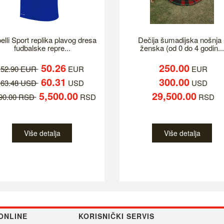
elli Sport replika plavog dresa
Dečija šumadijska nošnja 
fudbalske repre...
ženska (od 0 do 4 godin...
50.26
250.00
52.90 EUR
EUR
EUR
60.31
300.00
63.48 USD
USD
USD
5,500.00
29,500.00
790.00 RSD
RSD
RSD
Više detalja
Više detalja
ONLINE
KORISNIČKI SERVIS