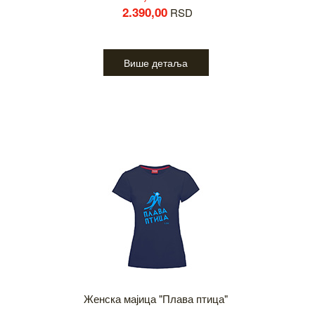
2.390,00
RSD
Више детаља
Женска мајица "Плава птица"