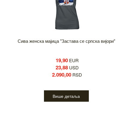
Сива женска мајица "Застава се српска вијори"
19,90
EUR
23,88
USD
2.090,00
RSD
Више детаља