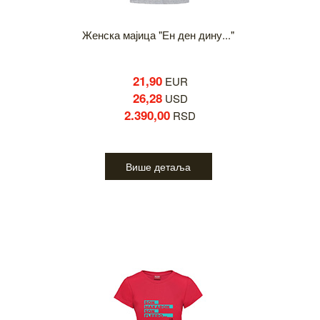
Женска мајица "Ен ден дину..."
21,90
EUR
26,28
USD
2.390,00
RSD
Више детаља