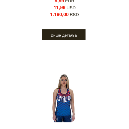
9,99
EUR
11,99
USD
1.190,00
RSD
Више детаља