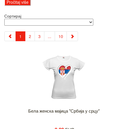
Pročitaj više
Сортирај
1
2
3
...
10
Бела женска мајица "Србија у срцу"