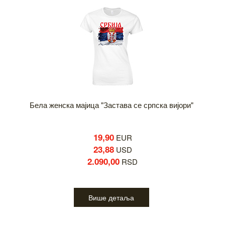
Бела женска мајица "Застава се српска вијори"
19,90
EUR
23,88
USD
2.090,00
RSD
Више детаља