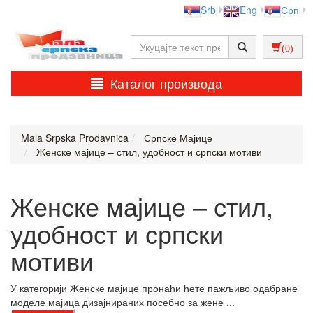
Srb
Eng
Срп
(0)
Каталог производа
Mala Srpska Prodavnica
Српске Мајице
Женске мајице – стил, удобност и српски мотиви
Женске мајице – стил,
удобност и српски
мотиви
У категорији Женске мајице пронаћи ћете пажљиво одабране
моделе мајица дизајнираних посебно за жене ...