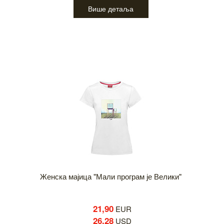
Више детаља
Женска мајица "Мали програм је Велики"
21,90
EUR
26,28
USD