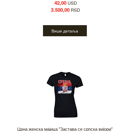
42,00
USD
3.500,00
RSD
Више детаља
Црна женска мајица "Застава се српска вијори"