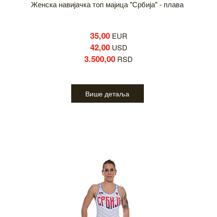
Женска навијачка топ мајица "Србија" - плава
35,00
EUR
42,00
USD
3.500,00
RSD
Више детаља