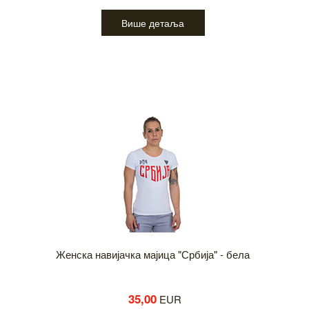
Више детаља
Женска навијачка мајица "Србија" - бела
35,00
EUR