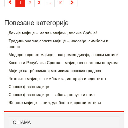
1
2
3
...
10
Повезане категорије
Дечије мајице – мали навијачи, велика Србија!
Традиционалне српске мајице – наслеђе, симболи и
понос
Модерне српске мајице – савремен дизајн, српски мотиви
Косово и Република Српска – мајице са снажном поруком
Мајице са грбовима и мотивима српских градова
Четничке мајице – симболика, историја и идентитет
Српске фазон мајице
Српске фазон мајице – забава, поруке и стил
Женске мајице – стил, удобност и српски мотиви
О НАМА