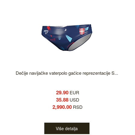
Dečije navijačke vaterpolo gaćice reprezentacije S...
29.90
EUR
35.88
USD
2,990.00
RSD
Više detalja