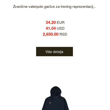
Zvanične vaterpolo gaćice za trening reprezentacij...
34.20
EUR
41.04
USD
2,650.00
RSD
Više detalja