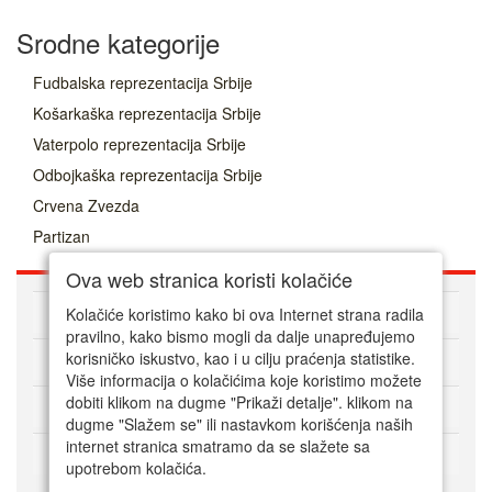
Srodne kategorije
Fudbalska reprezentacija Srbije
Košarkaška reprezentacija Srbije
Vaterpolo reprezentacija Srbije
Odbojkaška reprezentacija Srbije
Crvena Zvezda
Partizan
Ova web stranica koristi kolačiće
O nama
Kolačiće koristimo kako bi ova Internet strana radila
pravilno, kako bismo mogli da dalje unapređujemo
korisničko iskustvo, kao i u cilju praćenja statistike.
Kako kupovati online
Više informacija o kolačićima koje koristimo možete
dobiti klikom na dugme "Prikaži detalje". klikom na
Korisnički servis
dugme "Slažem se" ili nastavkom korišćenja naših
internet stranica smatramo da se slažete sa
Način plaćanja
upotrebom kolačića.