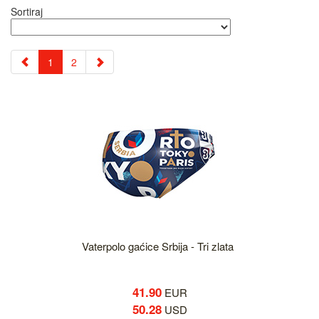
Sortiraj
1
2
Vaterpolo gaćice Srbija - Tri zlata
41.90
EUR
50.28
USD