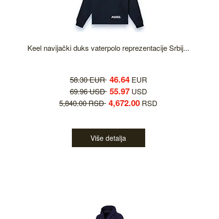
Keel navijački duks vaterpolo reprezentacije Srbij...
46.64
58.30 EUR
EUR
55.97
69.96 USD
USD
4,672.00
5,840.00 RSD
RSD
Više detalja