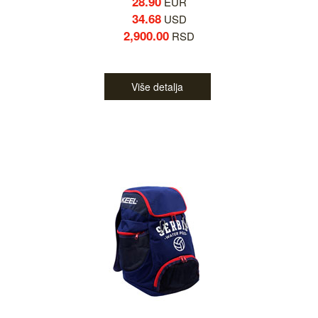
28.90
EUR
34.68
USD
2,900.00
RSD
Više detalja