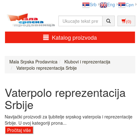
Srb
Eng
Срп
(0)
Katalog proizvoda
Mala Srpska Prodavnica
Klubovi i reprezentacija
Vaterpolo reprezentacija Srbije
Vaterpolo reprezentacija
Srbije
Navijački proizvodi za ljubitelje srpskog vaterpola i reprezentacije
Srbije. U ovoj kategoriji prona...
Pročitaj više