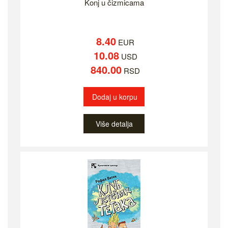
Konj u čizmicama
8.40
EUR
10.08
USD
840.00
RSD
Dodaj u korpu
Više detalja