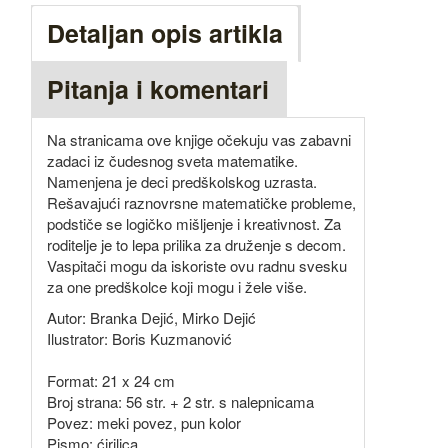
Detaljan opis artikla
Pitanja i komentari
Na stranicama ove knjige očekuju vas zabavni
zadaci iz čudesnog sveta matematike.
Namenjena je deci predškolskog uzrasta.
Rešavajući raznovrsne matematičke probleme,
podstiče se logičko mišljenje i kreativnost. Za
roditelje je to lepa prilika za druženje s decom.
Vaspitači mogu da iskoriste ovu radnu svesku
za one predškolce koji mogu i žele više.
Autor: Branka Dejić, Mirko Dejić
Ilustrator: Boris Kuzmanović
Format: 21 x 24 cm
Broj strana: 56 str. + 2 str. s nalepnicama
Povez: meki povez, pun kolor
Pismo: ćirilica