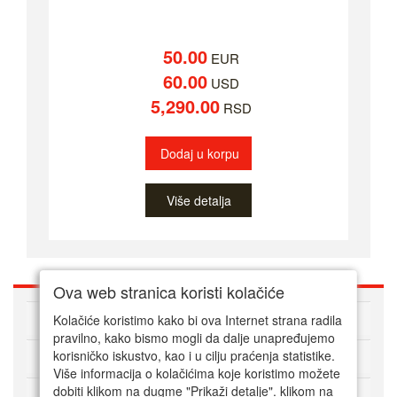
50.00
EUR
60.00
USD
5,290.00
RSD
Dodaj u korpu
Više detalja
Ova web stranica koristi kolačiće
O nama
Kolačiće koristimo kako bi ova Internet strana radila
pravilno, kako bismo mogli da dalje unapređujemo
korisničko iskustvo, kao i u cilju praćenja statistike.
Kako kupovati online
Više informacija o kolačićima koje koristimo možete
dobiti klikom na dugme "Prikaži detalje". klikom na
Korisnički servis