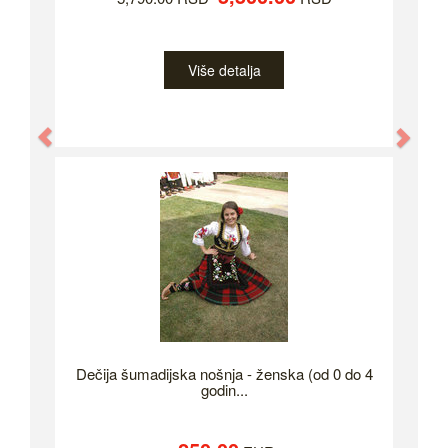
Više detalja
Previous
Nex
Dečija šumadijska nošnja - ženska (od 0 do 4
godin...