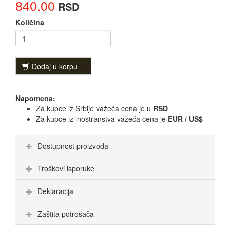
840.00
RSD
Količina
Dodaj u korpu
Napomena:
Za kupce iz Srbije važeća cena je u
RSD
Za kupce iz inostranstva važeća cena je
EUR / US$
Dostupnost proizvoda
Troškovi isporuke
Deklaracija
Zaštita potrošača