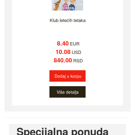
Klub letećih tetaka
8.40
EUR
10.08
USD
840.00
RSD
Dodaj u korpu
Više detalja
Specijalna ponuda