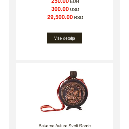
250.00
EUR
300.00
USD
29,500.00
RSD
Više detalja
Bakarna čutura Sveti Đorde