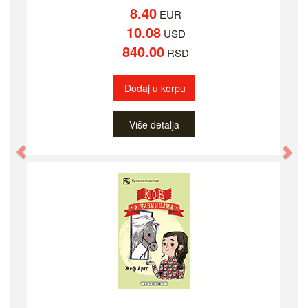
8.40
EUR
10.08
USD
840.00
RSD
Dodaj u korpu
Više detalja
Previous
Ne