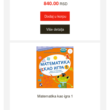
840.00
RSD
Dodaj u korpu
Više detalja
Matematika kao igra 1