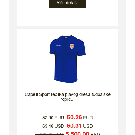
Više detalja
Capelli Sport replika plavog dresa fudbalske
repre...
50.26
52.90 EUR
EUR
60.31
63.48 USD
USD
5,500.00
5,790.00 RSD
RSD