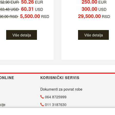
50.26
250.00
52.90 EUR
EUR
EUR
60.31
300.00
63.48 USD
USD
USD
5,500.00
29,500.00
790.00 RSD
RSD
RSD
Više detalja
Više detalja
ONLINE
KORISNIČKI SERVIS
Dokumenti za povrat robe
064 8725999
cije
011 3187630
011 4029654