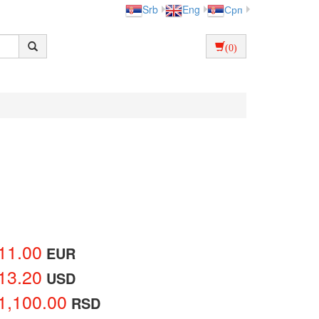
Srb
Eng
Срп
(0)
11.00
EUR
13.20
USD
1,100.00
RSD