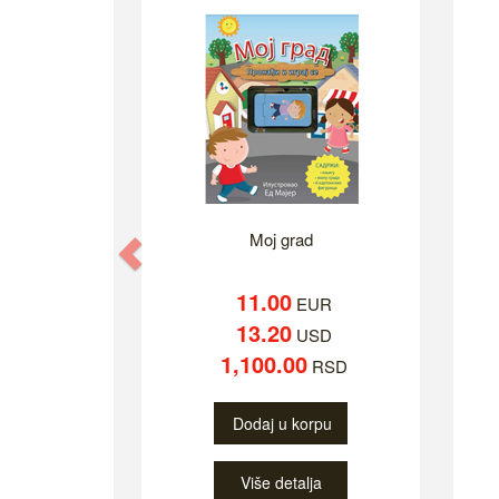
Moj grad
Previous
11.00
EUR
13.20
USD
1,100.00
RSD
Dodaj u korpu
Više detalja