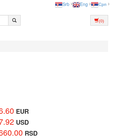
Srb
Eng
Срп
(0)
6.60
EUR
7.92
USD
660.00
RSD