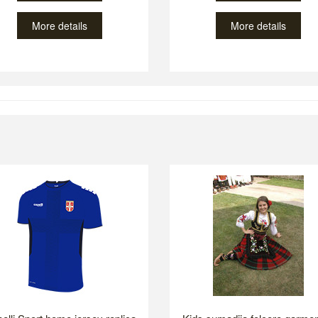
More details
More details