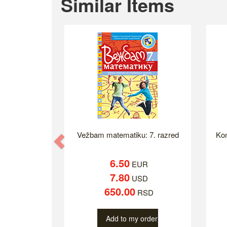
Similar Items
Vežbam matematiku: 7. razred
Kon
Previous
6.50
EUR
7.80
USD
650.00
RSD
Add to my order