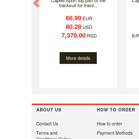
Previous
Capelli Sport top part of the
Cap
tracksuit for traini...
66.90
EUR
80.28
USD
7,370.00
RSD
5,
More details
ABOUT US
HOW TO ORDER
Contact Us
How to order
Terms and
Payment Methods