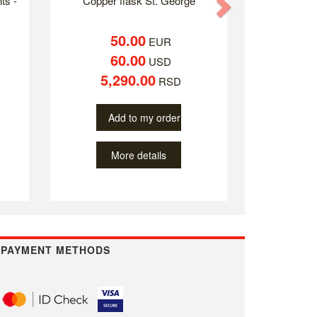
ts -
Copper flask St. George
Next
50.00
EUR
60.00
USD
5,290.00
RSD
Add to my order
More details
PAYMENT METHODS