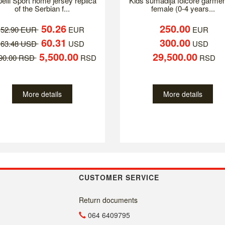
elli Sport home jersey replica
Kids sumadija folcore garmen
of the Serbian f...
female (0-4 years...
50.26
250.00
52.90 EUR
EUR
EUR
60.31
300.00
63.48 USD
USD
USD
5,500.00
29,500.00
790.00 RSD
RSD
RSD
More details
More details
CUSTOMER SERVICE
Return documents
064 6409795