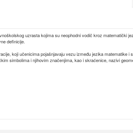
ovnoškolskog uzrasta kojima su neophodni vodič kroz matematički jezi
ne definicije.
stracije, koji učenicima pojašnjavaju vezu između jezika matematike i s
im simbolima i njihovim značenjima, kao i skraćenice, nazivi geometr