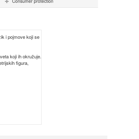
Consumer protection
k i pojmove koji se
veta koji ih okružuje.
ijskih figura,