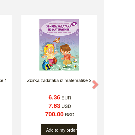
ke 1
Zbirka zadataka iz matematike 2
Next
6.36
EUR
7.63
USD
700.00
RSD
Add to my order