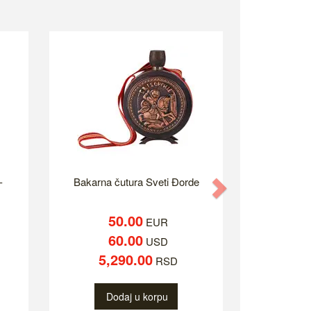
-
Bakarna čutura Sveti Đorde
Next
50.00
EUR
60.00
USD
5,290.00
RSD
Dodaj u korpu