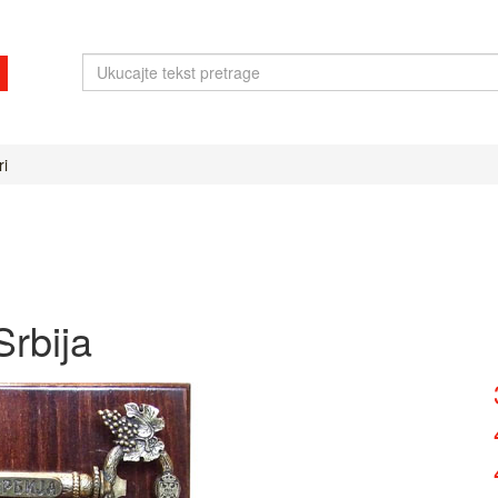
ri
Srbija