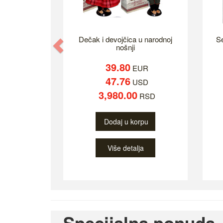
Dečak i devojčica u narodnoj
Se
Previous
nošnji
39.80
EUR
47.76
USD
3,980.00
RSD
Dodaj u korpu
Više detalja