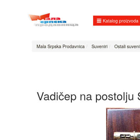
Katalog proizvoda
Mala Srpska Prodavnica
Suveniri
Ostali suveni
Vadičep na postolju 