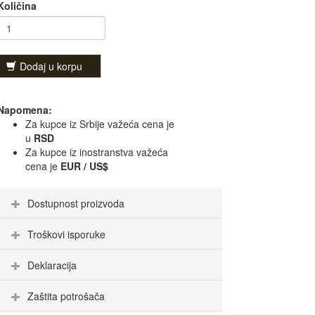
Količina
Dodaj u korpu
Napomena:
Za kupce iz Srbije važeća cena je
u
RSD
Za kupce iz inostranstva važeća
cena je
EUR / US$
Dostupnost proizvoda
Troškovi isporuke
Deklaracija
Zaštita potrošača