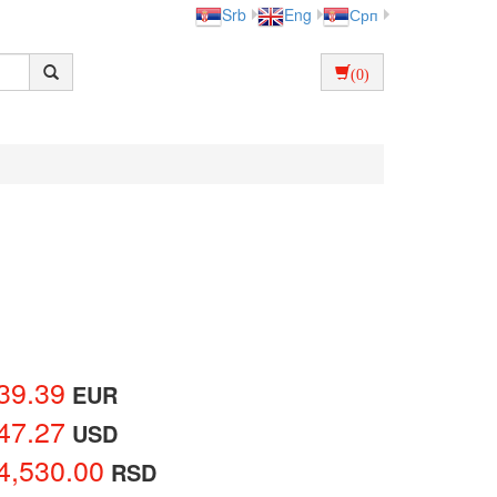
Srb
Eng
Срп
(0)
39.39
EUR
47.27
USD
4,530.00
RSD