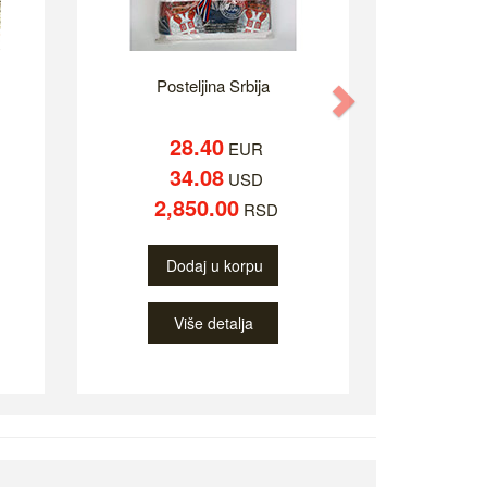
Posteljina Srbija
Next
28.40
EUR
34.08
USD
2,850.00
RSD
Dodaj u korpu
Više detalja