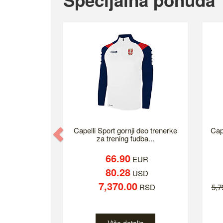
Specijalna ponuda
Previous
Capelli Sport gornji deo trenerke
Cap
za trening fudba...
66.90
EUR
80.28
USD
7,370.00
RSD
5,