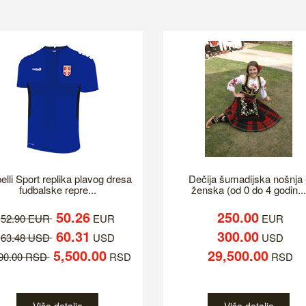
elli Sport replika plavog dresa
Dečija šumadijska nošnja 
fudbalske repre...
ženska (od 0 do 4 godin...
50.26
250.00
52.90 EUR
EUR
EUR
60.31
300.00
63.48 USD
USD
USD
5,500.00
29,500.00
790.00 RSD
RSD
RSD