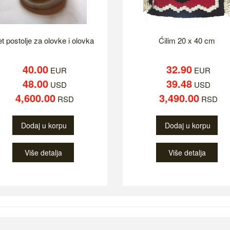
t postolje za olovke i olovka
Ćilim 20 x 40 cm
40.00
32.90
EUR
EUR
48.00
39.48
USD
USD
4,600.00
3,490.00
RSD
RSD
Dodaj u korpu
Dodaj u korpu
Više detalja
Više detalja