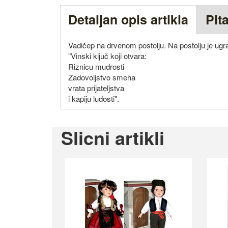
Detaljan opis artikla
Pit
Vadičep na drvenom postolju. Na postolju je ugra
"Vinski ključ koji otvara:
Riznicu mudrosti
Zadovoljstvo smeha
vrata prijateljstva
i kapiju ludosti".
Slicni artikli