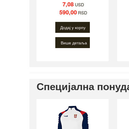
7,08
USD
590,00
RSD
Додај у корпу
Више детаља
Специјална понуд