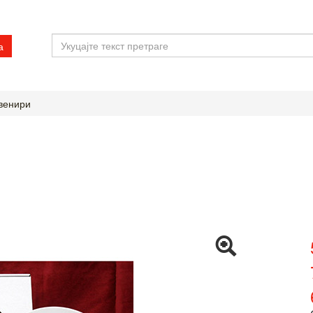
а
венири