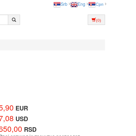
Srb
Eng
Срп
(0)
5,90
EUR
7,08
USD
650,00
RSD