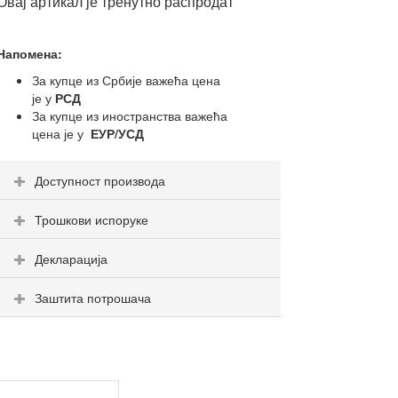
Овај артикал је тренутно распродат
Напомена:
За купце из Србије важећа цена
је у
РСД
За купце из иностранства важећа
цена је у
ЕУР/УСД
Доступност производа
Трошкови испоруке
Декларација
Заштита потрошача