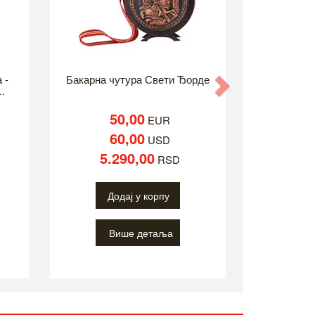
 -
Бакарна чутура Свети Ђорде
Next
..
50,00
EUR
60,00
USD
5.290,00
RSD
Додај у корпу
Више детаља