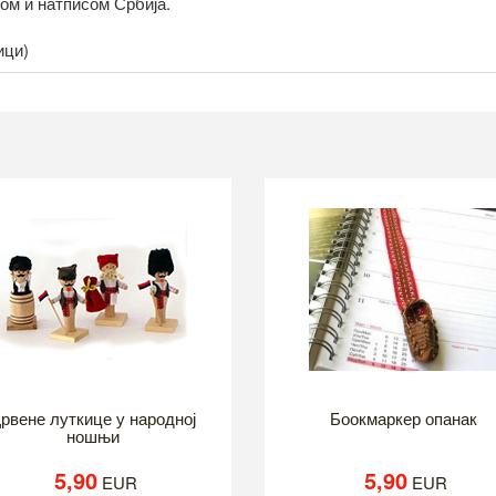
бом и натписом Србија.
ици)
рвене луткице у народној
Боокмаркер опанак
ношњи
5,90
5,90
EUR
EUR