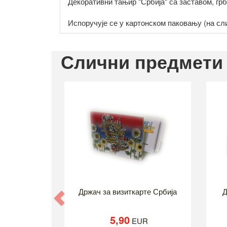
Декоративни тањир "Србија" са заставом, гр
Испоручује се у картонском паковању (на сл
Слични предмети
Држач за визиткарте Србија
Д
Previous
5,90
EUR