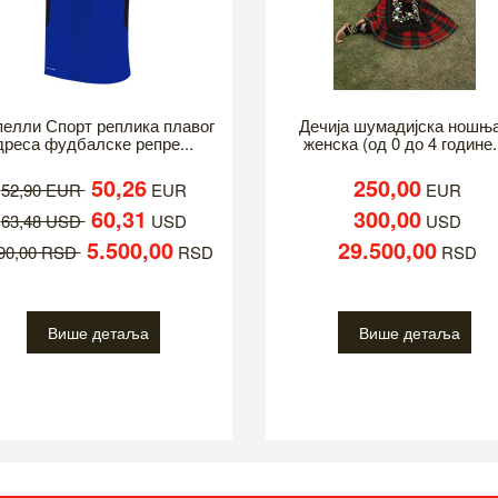
елли Спорт реплика плавог
Дечија шумадијска ношња
дреса фудбалске репре...
женска (од 0 до 4 године.
50,26
250,00
52,90 EUR
EUR
EUR
60,31
300,00
63,48 USD
USD
USD
5.500,00
29.500,00
790,00 RSD
RSD
RSD
Више детаља
Више детаља