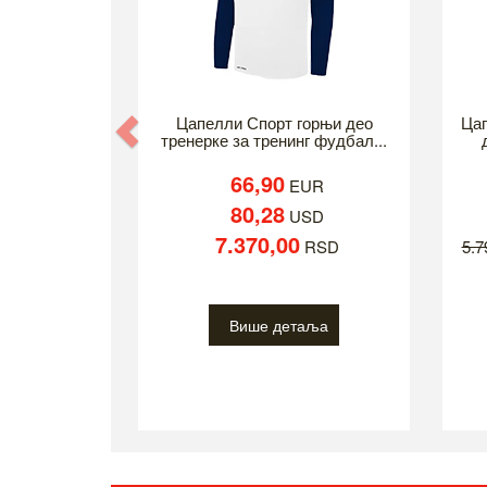
Previous
Цапелли Спорт горњи део
Цап
тренерке за тренинг фудбал...
66,90
EUR
80,28
USD
7.370,00
RSD
5.
Више детаља