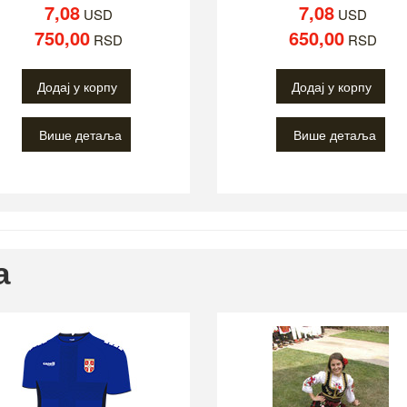
7,08
7,08
USD
USD
750,00
650,00
RSD
RSD
Додај у корпу
Додај у корпу
Више детаља
Више детаља
а