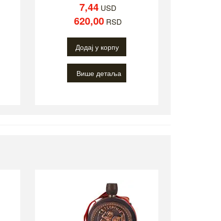
7,44
USD
620,00
RSD
Додај у корпу
Више детаља