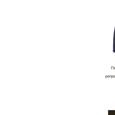
П
репре