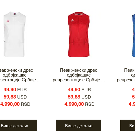
еак женски дрес
Пеак женски дрес
Пеак
одбојкашке
одбојкашке
о
зентације Србије ...
репрезентације Србије ...
репрезен
49,90
49,90
4
EUR
EUR
59,88
59,88
5
USD
USD
4.990,00
4.990,00
4.
RSD
RSD
Више детаља
Више детаља
Ви