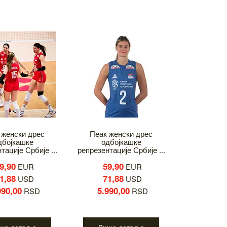
 женски дрес
Пеак женски дрес
дбојкашке
одбојкашке
тације Србије ...
репрезентације Србије ...
9,90
59,90
EUR
EUR
1,88
71,88
USD
USD
990,00
5.990,00
RSD
RSD