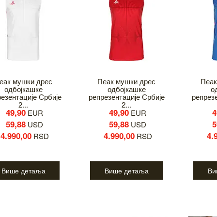
еак мушки дрес
Пеак мушки дрес
Пеак
одбојкашке
одбојкашке
о
езентације Србије
репрезентације Србије
репрез
2...
2...
49,90
49,90
4
EUR
EUR
59,88
59,88
5
USD
USD
4.990,00
4.990,00
4.
RSD
RSD
Више детаља
Више детаља
Ви