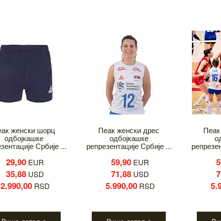
еак женски шорц
Пеак женски дрес
Пеак
одбојкашке
одбојкашке
о
зентације Србије ...
репрезентације Србије ...
репрезен
29,90
59,90
5
EUR
EUR
35,88
71,88
7
USD
USD
2.990,00
5.990,00
5.
RSD
RSD