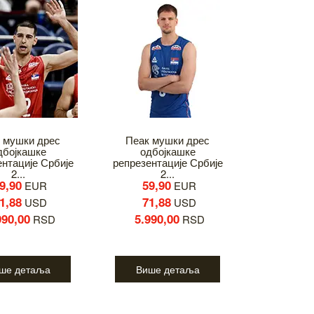
 мушки дрес
Пеак мушки дрес
дбојкашке
одбојкашке
ентације Србије
репрезентације Србије
2...
2...
9,90
59,90
EUR
EUR
1,88
71,88
USD
USD
990,00
5.990,00
RSD
RSD
ше детаља
Више детаља