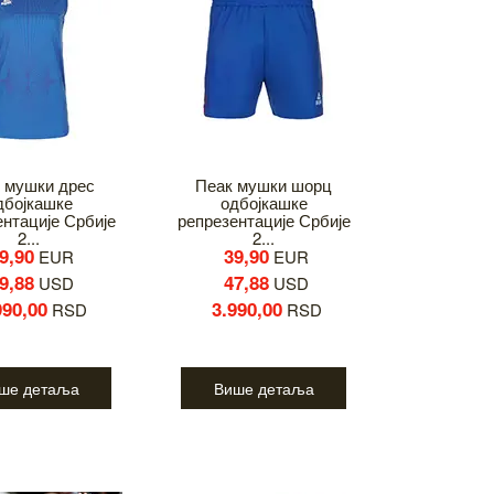
 мушки дрес
Пеак мушки шорц
дбојкашке
одбојкашке
ентације Србије
репрезентације Србије
2...
2...
9,90
39,90
EUR
EUR
9,88
47,88
USD
USD
990,00
3.990,00
RSD
RSD
ше детаља
Више детаља