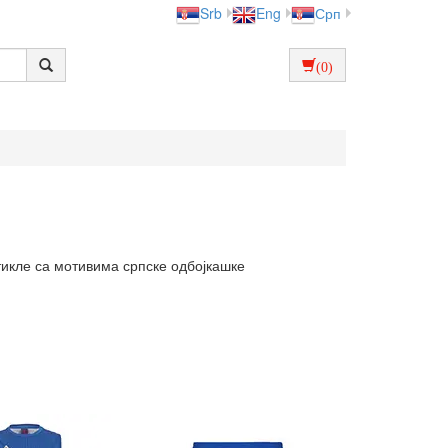
Srb
Eng
Срп
(0)
тикле са мотивима српске одбојкашке