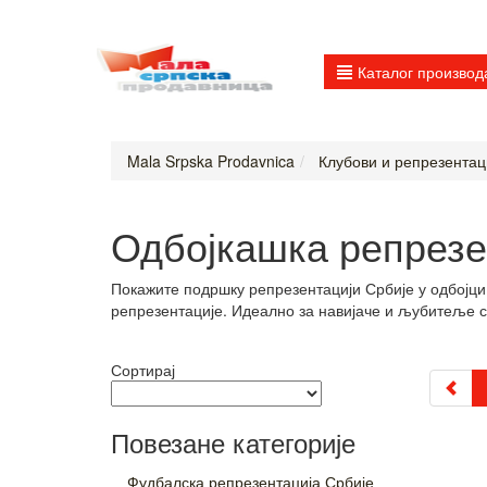
Каталог производ
Mala Srpska Prodavnica
Клубови и репрезентац
Одбојкашка репрезе
Покажите подршку репрезентацији Србије у одбојци
репрезентације. Идеално за навијаче и љубитеље с
Сортирај
Повезане категорије
Фудбалска репрезентација Србије