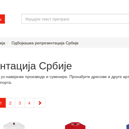
а
ија
Одбојкашка репрезентација Србије
нтација Србије
 уз навијачке производе и сувенире. Пронађите дресове и друге ар
порта.
1
2
3
4