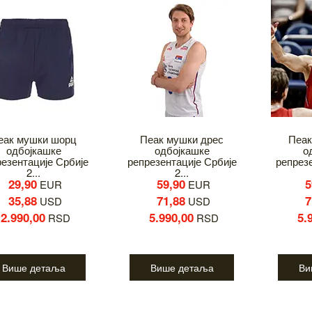
еак мушки шорц
Пеак мушки дрес
Пеак
одбојкашке
одбојкашке
о
езентације Србије
репрезентације Србије
репрез
2...
2...
29,90
59,90
5
EUR
EUR
35,88
71,88
7
USD
USD
2.990,00
5.990,00
5.
RSD
RSD
Више детаља
Више детаља
Ви