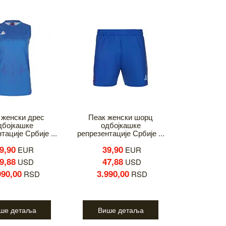
 женски дрес
Пеак женски шорц
дбојкашке
одбојкашке
тације Србије ...
репрезентације Србије ...
9,90
39,90
EUR
EUR
9,88
47,88
USD
USD
990,00
3.990,00
RSD
RSD
ше детаља
Више детаља