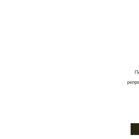
П
репре