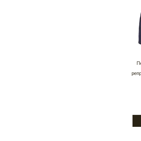
П
репр