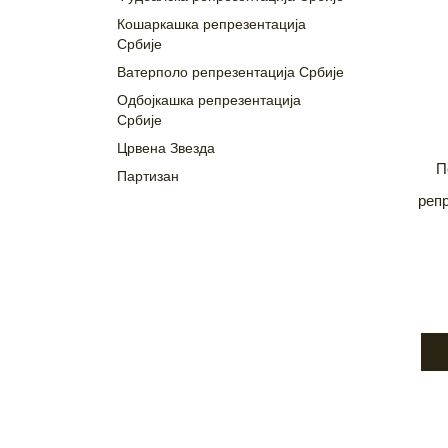
Кошаркашка репрезентација
Србије
Ватерполо репрезентација Србије
Одбојкашка репрезентација
Србије
Црвена Звезда
П
Партизан
репр