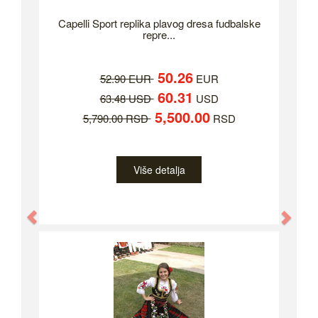
Capelli Sport replika plavog dresa fudbalske
repre...
50.26
52.90 EUR
EUR
60.31
63.48 USD
USD
5,500.00
5,790.00 RSD
RSD
Više detalja
Previous
Nex