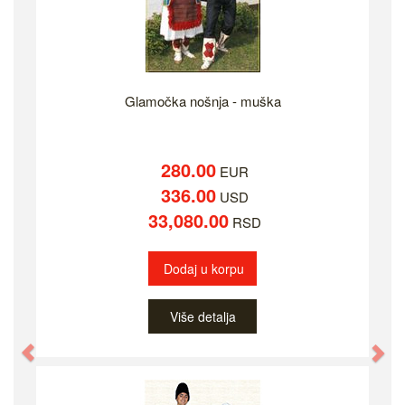
Glamočka nošnja - muška
280.00
EUR
336.00
USD
33,080.00
RSD
Dodaj u korpu
Više detalja
Previous
Ne