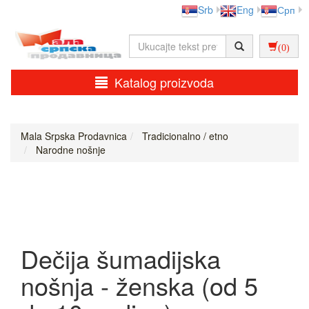
Srb
Eng
Срп
(0)
Katalog proizvoda
Mala Srpska Prodavnica
Tradicionalno / etno
Narodne nošnje
Dečija šumadijska
nošnja - ženska (od 5