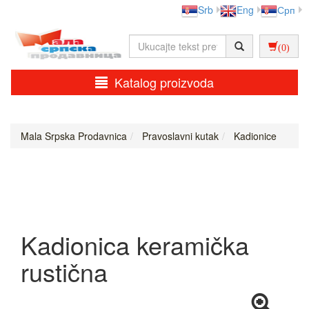
Srb
Eng
Срп
(0)
Katalog proizvoda
Mala Srpska Prodavnica
Pravoslavni kutak
Kadionice
Kadionica keramička
rustična