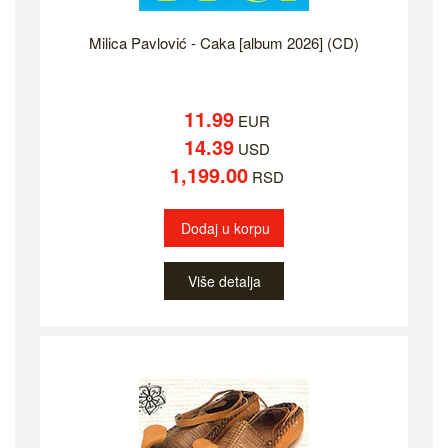
Milica Pavlović - Caka [album 2026] (CD)
11.99
EUR
14.39
USD
1,199.00
RSD
Dodaj u korpu
Više detalja