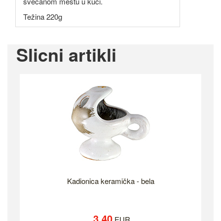
svečanom mestu u kući.
Težina 220g
Slicni artikli
Kadionica keramička - bela
3.40
EUR