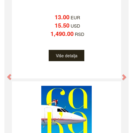
13.00
EUR
15.50
USD
1,490.00
RSD
Više detalja
Previous
Ne