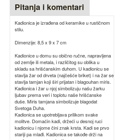
Pitanja i komentari
Kadionica je izrađena od keramike u rustičnom
stilu.
Dimenzije: 8,5 x 9 x 7 cm
Kadionice u domu su obično ručne, napravljena
od zemlje ili metala, i različitog su oblika u
skladu sa hrišćanskim duhom. U kadionicu se
stavlja žar od drveta (najčešće briket) i na žar se
stavlja tamjan koji širi prijatan i blagouhan miris.
Kadionica i žar u njoj simbolizuju našu žarku
ljubav prema veri i toplotu naše hrišćanske
duše. Miris tamjana simbolizuje blagodat
Svetoga Duha.
Kadionica se upotrebljava prilikom svake
molitve. Domaćin kadi, držeći u desnoj ruci
kadionicu i njome čini znak krsta. Kadi se prvo
stariji pa mlađi. Kadionica se takođe drži na