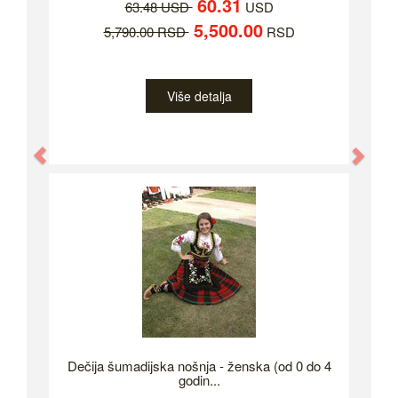
60.31
63.48 USD
USD
5,500.00
5,790.00 RSD
RSD
Više detalja
Previous
Nex
Dečija šumadijska nošnja - ženska (od 0 do 4
godin...