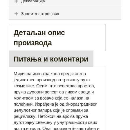
Декларација
Заштита потрошача
Детаљан опис
производа
Питања и коментари
Мирисна икона за кола представља
јединствен производ на тржишту ауто
козметике. Осим што освежава простор,
пружа духовни аспект са ликом свеца и
молитвом за возаче која се налази на
полеђини. Израђена је од биоразградивог
целулозног папира који је спреман за
рециклажу. Нетоксична арома пружа
дуготрајну свежину у унутрашњости свих
врста возила. Овај производ је заштићен и