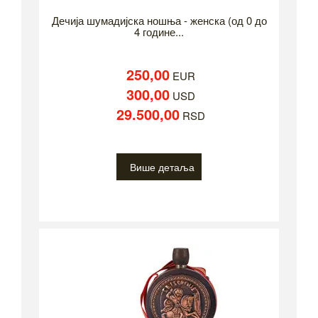
Дечија шумадијска ношња - женска (од 0 до
4 године...
250,00
EUR
300,00
USD
29.500,00
RSD
Више детаља