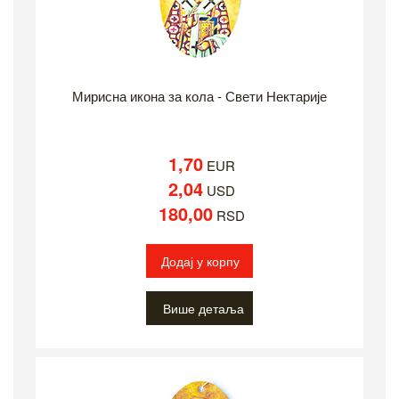
Мирисна икона за кола - Свети Нектарије
1,70
EUR
2,04
USD
180,00
RSD
Додај у корпу
Више детаља