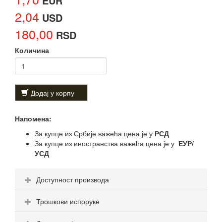
EUR
2,04
USD
180,00
RSD
Количина
Додај у корпу
Напомена:
За купце из Србије важећа цена је у
РСД
За купце из иностранства важећа цена је у
ЕУР/
УСД
Доступност производа
Трошкови испоруке