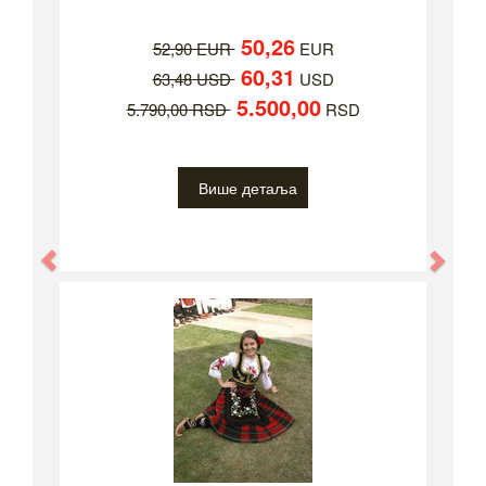
50,26
52,90 EUR
EUR
60,31
63,48 USD
USD
5.500,00
5.790,00 RSD
RSD
Више детаља
Previous
Nex