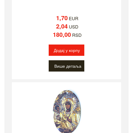
1,70
EUR
2,04
USD
180,00
RSD
Додај у корпу
Више детаља