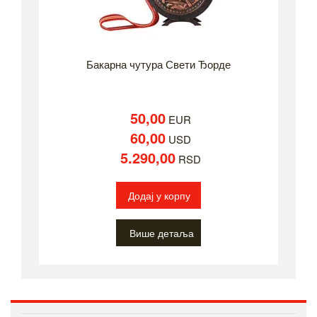
Бакарна чутура Свети Ђорде
50,00
EUR
60,00
USD
5.290,00
RSD
Додај у корпу
Више детаља