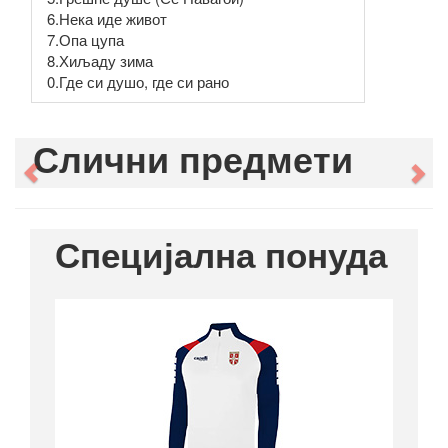
6.Нека иде живот
7.Опа цупа
8.Хиљаду зима
0.Где си душо, где си рано
Слични предмети
Previous
Ne
Специјална понуда