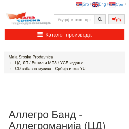
Srb
Eng
Срп
(0)
Каталог производа
Mala Srpska Prodavnica
ЦД, ЛП / Винил и МП3 / УСБ издања
CD забавна музика - Србија и екс-YU
Аллегро Банд -
Аллегроманија (ЦД)