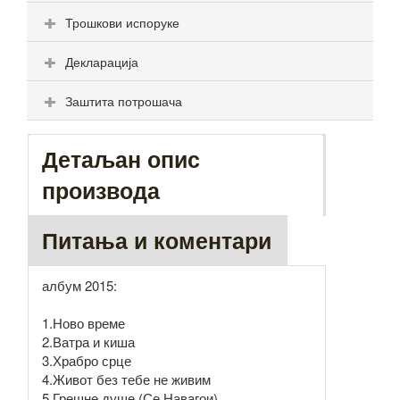
Трошкови испоруке
Декларација
Заштита потрошача
Детаљан опис
производа
Питања и коментари
албум 2015:
1.Ново време
2.Ватра и киша
3.Храбро срце
4.Живот без тебе не живим
5.Грешне душе (Се Навагои)