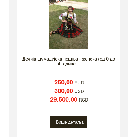
Дечија шумадијска ношња - женска (од 0 до
4 године...
250,00
EUR
300,00
USD
29.500,00
RSD
Више детаља