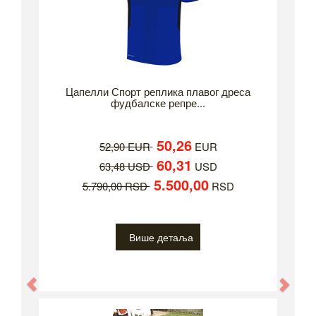
Цапелли Спорт реплика плавог дреса
фудбалске репре...
50,26
52,90 EUR
EUR
60,31
63,48 USD
USD
5.500,00
5.790,00 RSD
RSD
Више детаља
Previous
Nex