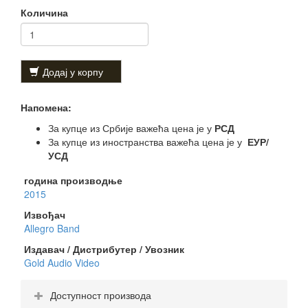
Количина
Додај у корпу
Напомена:
За купце из Србије важећа цена је у
РСД
За купце из иностранства важећа цена је у
ЕУР/
УСД
година производње
2015
Извођач
Allegro Band
Издавач / Дистрибутер / Увозник
Gold Audio Video
Доступност производа