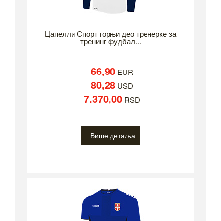
Цапелли Спорт горњи део тренерке за
тренинг фудбал...
66,90
EUR
80,28
USD
7.370,00
RSD
Више детаља