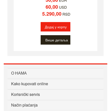
EUR
60,00
USD
5.290,00
RSD
Додај у корпу
Више детаља
О НАМА
Kako kupovati online
Korisnički servis
Način plaćanja