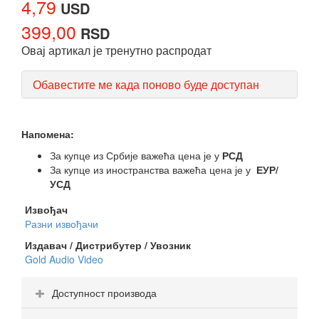
4,79
USD
399,00
RSD
Овај артикал је тренутно распродат
Обавестите ме када поново буде доступан
Напомена:
За купце из Србије важећа цена је у
РСД
За купце из иностранства важећа цена је у
ЕУР/
УСД
Извођач
Разни извођачи
Издавач / Дистрибутер / Увозник
Gold Audio Video
Доступност производа