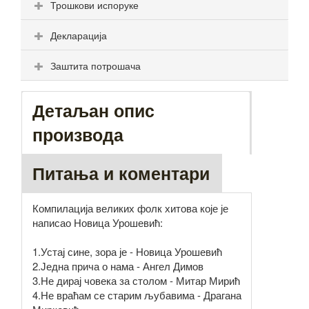
Трошкови испоруке
Декларација
Заштита потрошача
Детаљан опис
производа
Питања и коментари
Компилација великих фолк хитова које је
написао Новица Урошевић:
1.Устај сине, зора је - Новица Урошевић
2.Једна прича о нама - Ангел Димов
3.Не дирај човека за столом - Митар Мирић
4.Не враћам се старим љубавима - Драгана