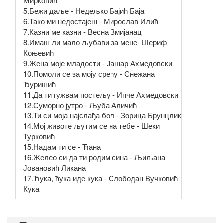
Мирковић
5.Бежи даље - Недељко Бајић Баја
6.Тако ми недостајеш - Мирослав Илић
7.Казни ме казни - Весна Змијанац
8.Имаш ли мало љубави за мене- Шериф
Коњевић
9.Жена моје младости - Јашар Ахмедовски
10.Помоли се за моју срећу - Снежана
Ђуришић
11.Да ти гужвам постељу - Ипче Ахмедовски
12.Суморно јутро - Љуба Аличић
13.Ти си моја најслађа бол - Зорица Брунцлик
14.Мој животе љутим се на тебе - Шеки
Турковић
15.Надам ти се - Ћана
16.Желео си да ти родим сина - Љиљана
Јовановић Ликана
17.Ћука, ћука иде кука - Слободан Вучковић
Кука