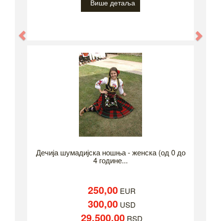
Више детаља
Previous
Nex
Дечија шумадијска ношња - женска (од 0 до
4 године...
250,00
EUR
300,00
USD
29.500,00
RSD