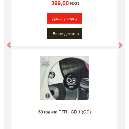
399,00
RSD
Додај у корпу
Више детаља
Previous
Ne
60 година ПГП - CD 1 (CD)