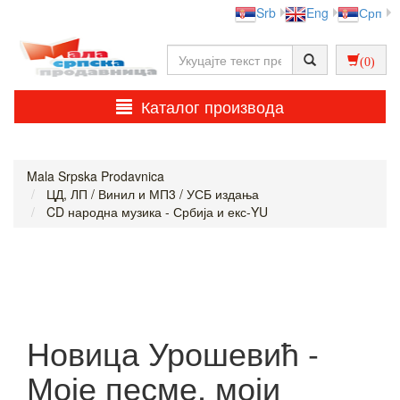
Srb
Eng
Срп
(0)
Каталог производа
Mala Srpska Prodavnica
ЦД, ЛП / Винил и МП3 / УСБ издања
CD народна музика - Србија и екс-YU
Новица Урошевић -
Моје песме, моји