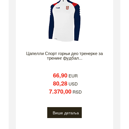
Цапелли Спорт горњи део тренерке за
тренинг фудбал...
66,90
EUR
80,28
USD
7.370,00
RSD
Више детаља