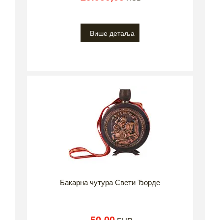
Више детаља
Бакарна чутура Свети Ђорде
50,00