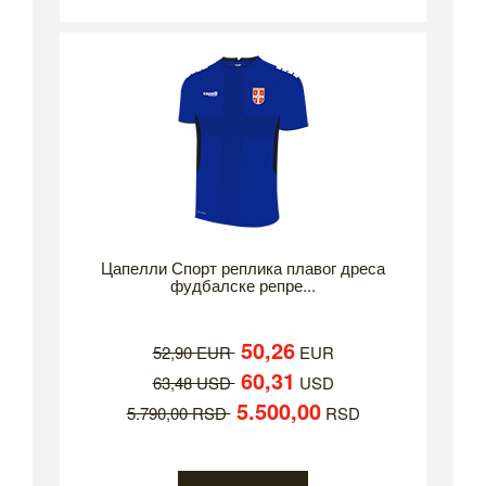
Цапелли Спорт реплика плавог дреса
фудбалске репре...
50,26
52,90 EUR
EUR
60,31
63,48 USD
USD
5.500,00
5.790,00 RSD
RSD