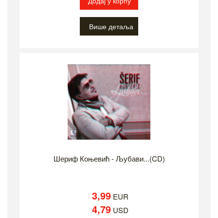
Додај у корпу
Више детаља
Шериф Коњевић - Љубави...(CD)
3,99
EUR
4,79
USD