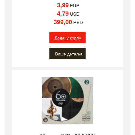
3,99
EUR
4,79
USD
399,00
RSD
Додај у корпу
Више детаља