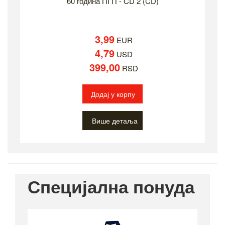
60 година ПГП - CD 2 (CD)
3,99
EUR
4,79
USD
399,00
RSD
Додај у корпу
Више детаља
Специјална понуда