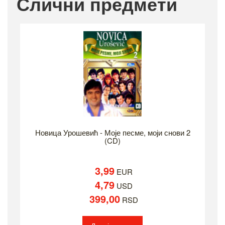
Слични предмети
Новица Урошевић - Моје песме, моји снови 2
(CD)
3,99
EUR
4,79
USD
399,00
RSD