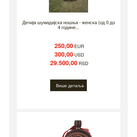
Дечија шумадијска ношња - женска (од 0 до
4 године...
250,00
EUR
300,00
USD
29.500,00
RSD
Више детаља