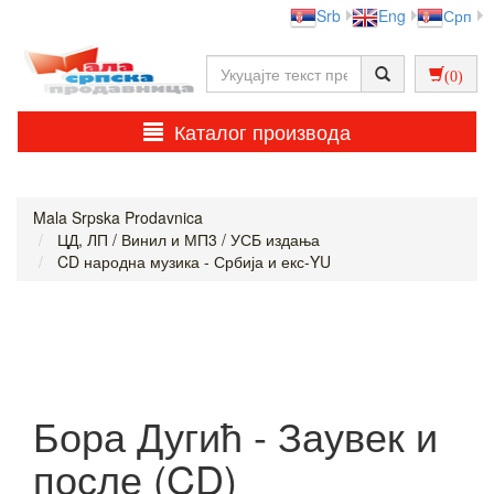
Srb
Eng
Срп
(0)
Каталог производа
Mala Srpska Prodavnica
ЦД, ЛП / Винил и МП3 / УСБ издања
CD народна музика - Србија и екс-YU
Бора Дугић - Заувек и
после (CD)