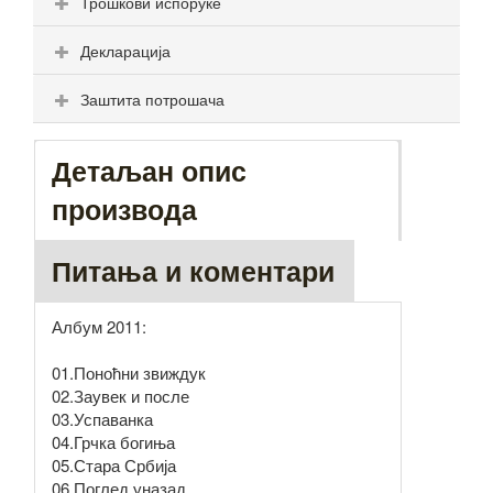
Трошкови испоруке
Декларација
Заштита потрошача
Детаљан опис
производа
Питања и коментари
Албум 2011:
01.Поноћни звиждук
02.Заувек и после
03.Успаванка
04.Грчка богиња
05.Стара Србија
06.Поглед уназад