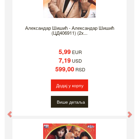
Александар Шишић - Александар Шишић
(ЦД406911) (2x...
5,99
EUR
7,19
USD
599,00
RSD
Додај у корпу
Више детаља
Previous
Ne