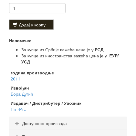
Додај у корпу
Напомена:
За купце из Србије важећа цена је у
РСД
За купце из иностранства важећа цена је у
ЕУР/
УСД
година производње
2011
Извођач
Бора Дугић
Издавач / Дистрибутер / Увозник
Пгп-Ртс
Доступност производа