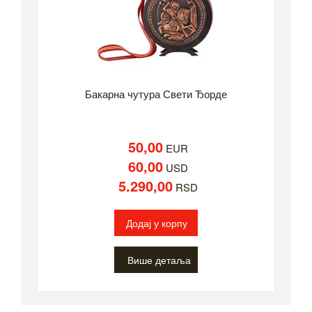
Бакарна чутура Свети Ђорде
50,00
EUR
60,00
USD
5.290,00
RSD
Додај у корпу
Више детаља