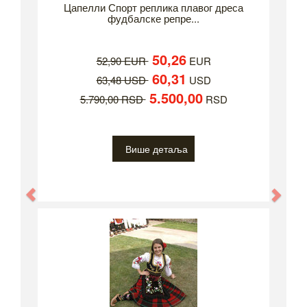
Цапелли Спорт реплика плавог дреса
фудбалске репре...
50,26
52,90 EUR
EUR
60,31
63,48 USD
USD
5.500,00
5.790,00 RSD
RSD
Више детаља
Previous
Nex