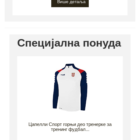
Више детаља
Специјална понуда
Цапелли Спорт горњи део тренерке за
тренинг фудбал...