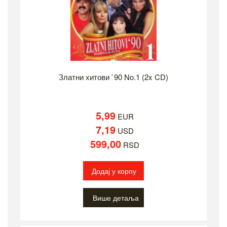
Златни хитови `90 No.1 (2x CD)
5,99
EUR
7,19
USD
599,00
RSD
Додај у корпу
Више детаља