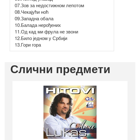
07.Зов за недостижном лепотом
08.Чекајући ноћ
09.Западна обала
10.Балада нерођених
11.Од кад ми фрула не звони
12.Било једном у Србији
13.Гори гора
Слични предмети