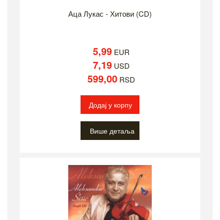
Аца Лукас - Хитови (CD)
5,99
EUR
7,19
USD
599,00
RSD
Додај у корпу
Више детаља