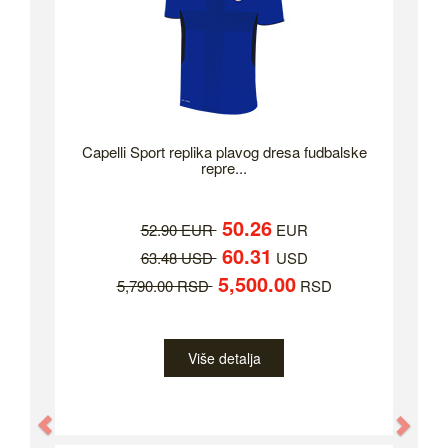
Capelli Sport replika plavog dresa fudbalske
repre...
50.26
52.90 EUR
EUR
60.31
63.48 USD
USD
5,500.00
5,790.00 RSD
RSD
Više detalja
Previous
Nex