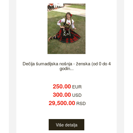
Dečija šumadijska nošnja - ženska (od 0 do 4
godin...
250.00
EUR
300.00
USD
29,500.00
RSD
Više detalja