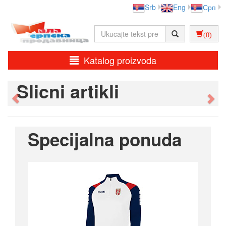
Srb
Eng
Срп
(0)
Katalog proizvoda
Slicni artikli
Previous
Ne
Specijalna ponuda