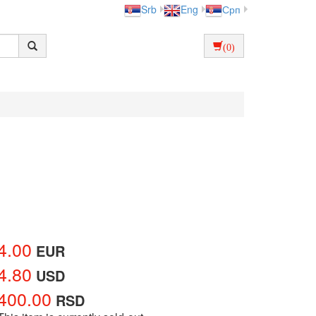
Srb
Eng
Срп
(0)
4.00
EUR
4.80
USD
400.00
RSD