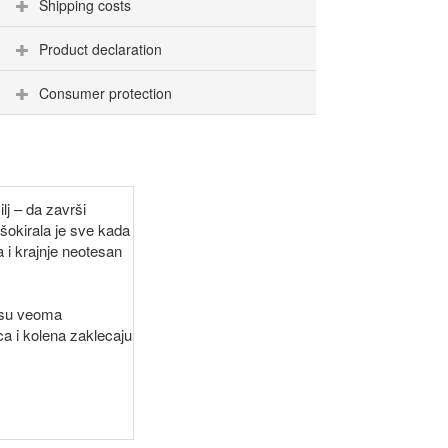
Shipping costs
Product declaration
Consumer protection
lj – da završi
šokirala je sve kada
 i krajnje neotesan
i su veoma
ca i kolena zaklecaju