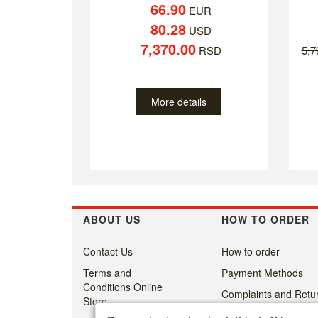
66.90
EUR
80.28
USD
7,370.00
RSD
5,
More details
ABOUT US
HOW TO ORDER
Contact Us
How to order
Terms and
Payment Methods
Conditions Online
Complaints and Retur
Store
Delivery