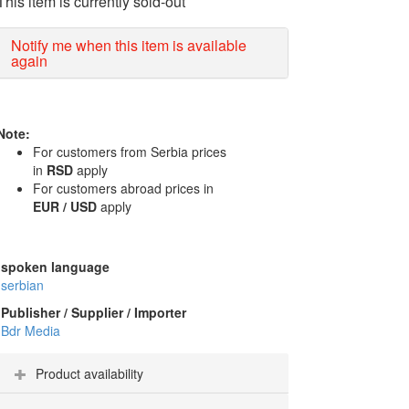
This item is currently sold-out
Notify me when this item is available
again
Note:
For customers from Serbia prices
in
RSD
apply
For customers abroad prices in
EUR / USD
apply
spoken language
serbian
Publisher / Supplier / Importer
Bdr Media
Product availability