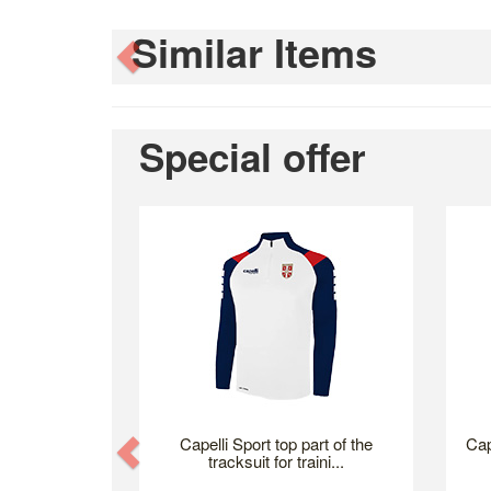
Similar Items
Previous
Special offer
Previous
Capelli Sport top part of the
Cap
tracksuit for traini...