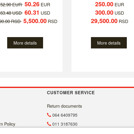
50.26
250.00
52.90 EUR
EUR
EUR
60.31
300.00
63.48 USD
USD
USD
5,500.00
29,500.00
790.00 RSD
RSD
RSD
More details
More details
CUSTOMER SERVICE
Return documents
064 6409795
n Policy
011 3187630
011 4029654