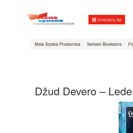
Inventory list
Mala Srpska Prodavnica
Serbian Bookstore
Fic
Džud Devero – Ledena