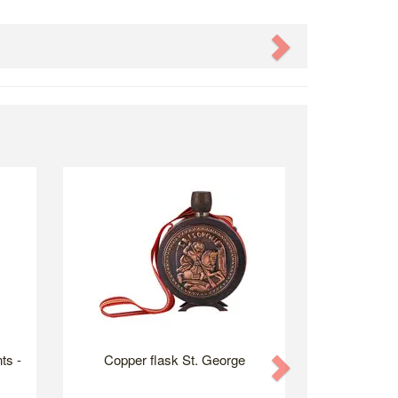
Next
ts -
Copper flask St. George
Next