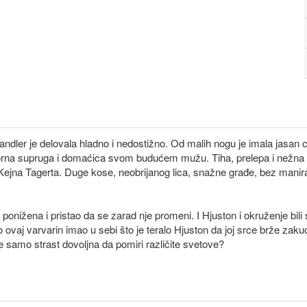
andler je delovala hladno i nedostižno. Od malih nogu je imala jasan ci
orna supruga i domaćica svom budućem mužu. Tiha, prelepa i nežna 
Kejna Tagerta. Duge kose, neobrijanog lica, snažne građe, bez manira
 ponižena i pristao da se zarad nje promeni. I Hjuston i okruženje bil
 ovaj varvarin imao u sebi što je teralo Hjuston da joj srce brže zaku
je samo strast dovoljna da pomiri različite svetove?