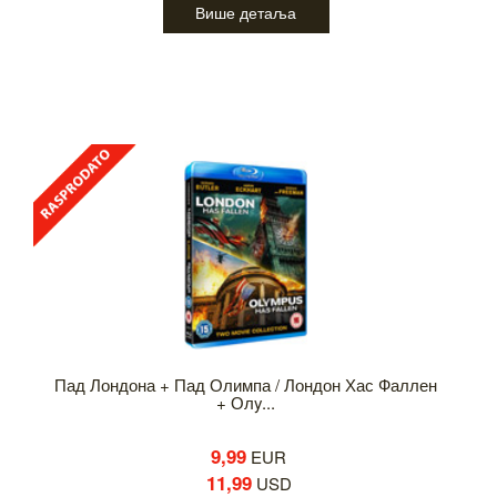
Више детаља
Пад Лондона + Пад Олимпа / Лондон Хас Фаллен
+ Олy...
9,99
EUR
11,99
USD