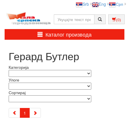
Srb
Eng
Срп
(0)
Каталог производа
Герард Бутлер
Категорија
Улоге
Сортирај
1