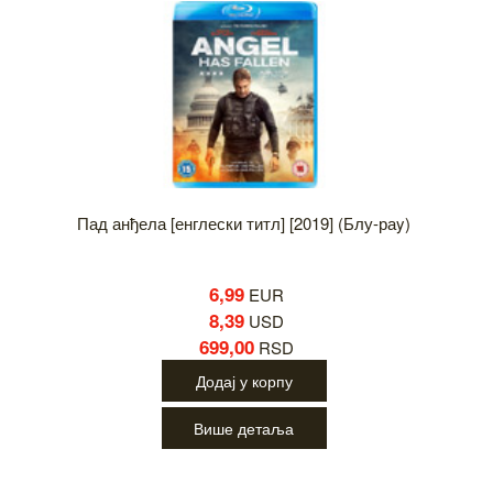
Пад анђела [енглески титл] [2019] (Блу-раy)
6,99
EUR
8,39
USD
699,00
RSD
Додај у корпу
Више детаља