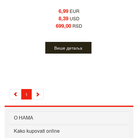
6,99
EUR
8,39
USD
699,00
RSD
Више детаља
1
О НАМА
Kako kupovati online