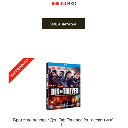
999,00
RSD
Више детаља
Братство лопова / Ден Оф Тхиевес [енглески титл]
(...