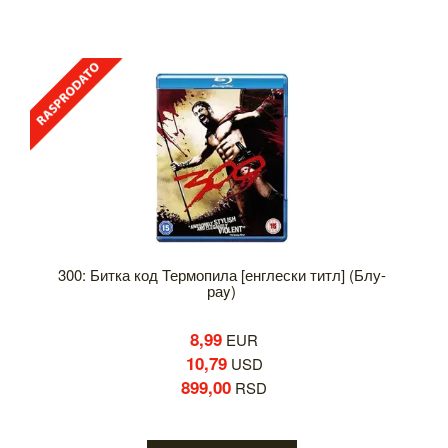
300: Битка код Термопила [енглески титл] (Блу-
раy)
8,99
EUR
10,79
USD
899,00
RSD