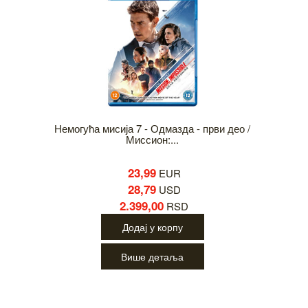
Немогућа мисија 7 - Одмазда - први део /
Миссион:...
23,99
EUR
28,79
USD
2.399,00
RSD
Додај у корпу
Више детаља