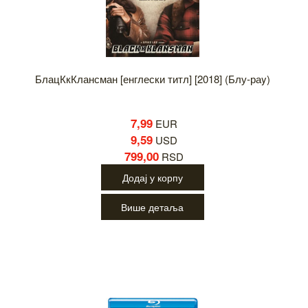
БлацКкКлансман [енглески титл] [2018] (Блу-раy)
7,99
EUR
9,59
USD
799,00
RSD
Додај у корпу
Више детаља