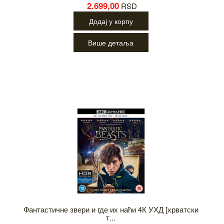
2.699,00
RSD
Додај у корпу
Више детаља
Фантастичне звери и где их наћи 4К УХД [хрватски
т...