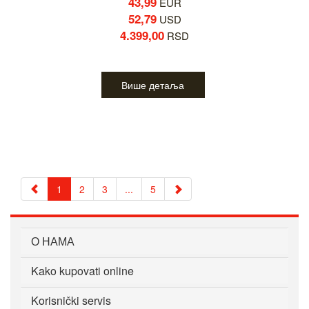
43,99
EUR
52,79
USD
4.399,00
RSD
Више детаља
1
2
3
...
5
О НАМА
Kako kupovati online
Korisnički servis