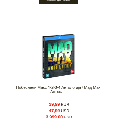
Побеснели Макс 1-2-3-4 Антологија / Мад Маx
Антхол...
39,99
EUR
47,99
USD
3.999,00
RSD