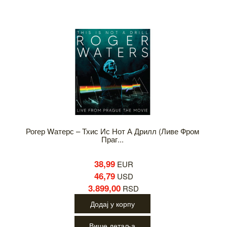
Рогер Wатерс – Тхис Ис Нот А Дрилл (Ливе Фром
Праг...
38,99
EUR
46,79
USD
3.899,00
RSD
Додај у корпу
Више детаља