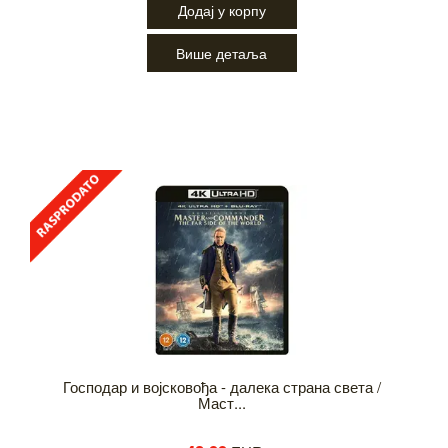
Додај у корпу
Више детаља
Господар и војсковођа - далека страна света /
Маст...