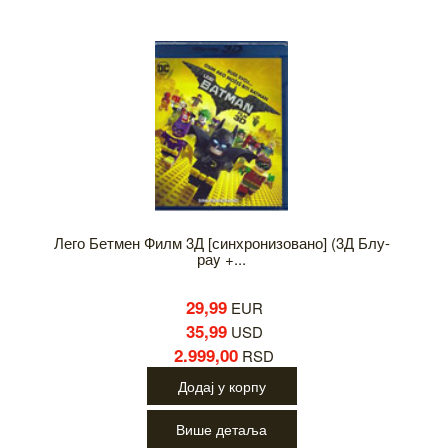
Лего Бетмен Филм 3Д [синхронизовано] (3Д Блу-
раy +...
29,99
EUR
35,99
USD
2.999,00
RSD
Додај у корпу
Више детаља