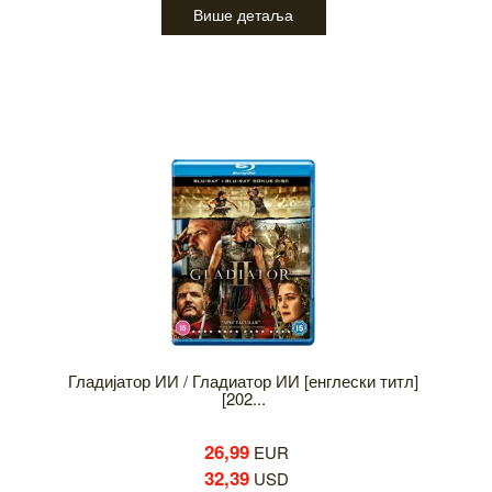
Више детаља
Гладијатор ИИ / Гладиатор ИИ [енглески титл]
[202...
26,99
EUR
32,39
USD