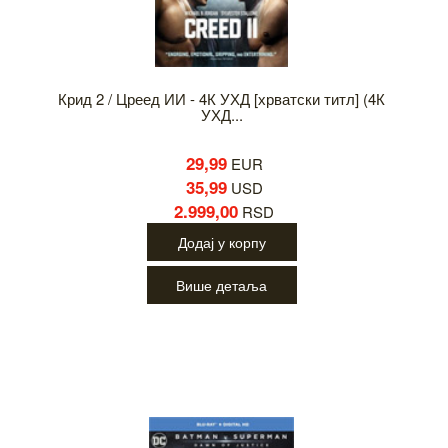
Крид 2 / Цреед ИИ - 4К УХД [хрватски титл] (4К
УХД...
29,99
EUR
35,99
USD
2.999,00
RSD
Додај у корпу
Више детаља