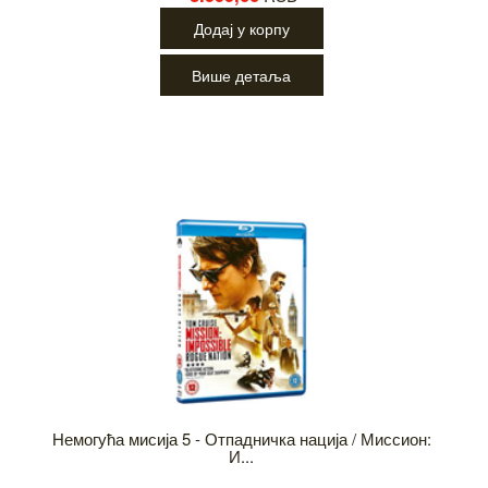
Додај у корпу
Више детаља
Немогућа мисија 5 - Отпадничка нација / Миссион:
И...