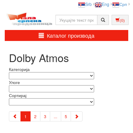
Srb
Eng
Срп
(0)
Каталог производа
Dolby Atmos
Категорија
Улоге
Сортирај
1
2
3
...
5