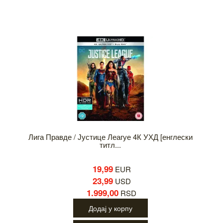
Лига Правде / Јустице Леагуе 4К УХД [енглески
титл...
19,99
EUR
23,99
USD
1.999,00
RSD
Додај у корпу